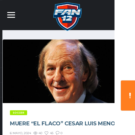
SOCCER
MUERE “EL FLACO” CESAR LUIS MENOTTI
40
45
0
6 MAYO, 2024