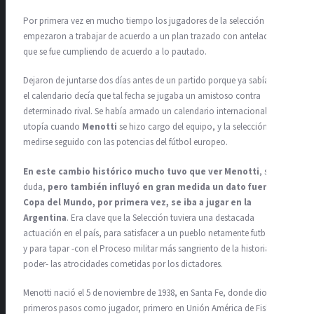
Por primera vez en mucho tiempo los jugadores de la selección
empezaron a trabajar de acuerdo a un plan trazado con antelación,
que se fue cumpliendo de acuerdo a lo pautado.
Dejaron de juntarse dos días antes de un partido porque ya sabían que
el calendario decía que tal fecha se jugaba un amistoso contra
determinado rival. Se había armado un calendario internacional, una
utopía cuando
Menotti
se hizo cargo del equipo, y la selección pudo
medirse seguido con las potencias del fútbol europeo.
En este cambio histórico mucho tuvo que ver Menotti
, sin
duda,
pero también influyó en gran medida un dato fuerte: la
Copa del Mundo, por primera vez, se iba a jugar en la
Argentina
. Era clave que la Selección tuviera una destacada
actuación en el país, para satisfacer a un pueblo netamente futbolero
y para tapar -con el Proceso militar más sangriento de la historia en el
poder- las atrocidades cometidas por los dictadores.
Menotti nació el 5 de noviembre de 1938, en Santa Fe, donde dio sus
primeros pasos como jugador, primero en Unión América de Fisherton