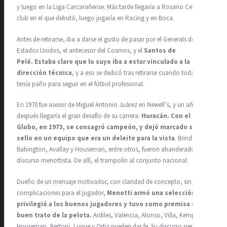
y luego en la Liga Carcarañense. Más tarde llegaría a Rosario Central,
club en el que debutó, luego jugaría en Racing y en Boca.
Antes de retirarse, iba a darse el gusto de pasar por el Generals de
Estados Unidos, el antecesor del Cosmos, y el
Santos de
Pelé.
Estaba claro que lo suyo iba a estar vinculado a la
dirección técnica
, y a eso se dedicó tras retirarse cuando todavía
tenía paño para seguir en el fútbol profesional.
En 1970 fue asesor de Miguel Antonio Juárez en Newell’s, y un año
después llegaría el gran desafío de su carrera:
Huracán. Con el
Globo, en 1973, se consagró campeón, y dejó marcado su
sello en un equipo que era un deleite para la vista
. Brindisi,
Babington, Avallay y Houseman, entre otros, fueron abanderados del
discurso menottista. De allí, el trampolín al conjunto nacional.
Dueño de un mensaje motivador, con claridad de concepto, sin
complicaciones para el jugador,
Menotti armó una selección que
privilegió a los buenos jugadores y tuvo como premisa el
buen trato de la pelota.
Ardiles, Valencia, Alonso, Villa, Kempes,
Houseman, Bertoni, Luque y Ortiz pueden dar fe. Su discurso siempre