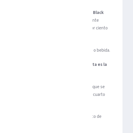
a a personajes como
Iron Man
(Robert Downey Jr.),
Black
hris Evans) o
Thor
(Chris Hemsworth) completamente
 Thanos (Josh Brolin) haya matado al cincuenta por ciento
entras viaja a la deriva en el espacio sin casi comida o bebida.
ambién familia. Y una parte de nosotros. Esta es la
tain America.
 mayo, dará continuación a “Avengers: Infinity War”, que se
 de dólares en todo el mundo para situarse como el cuarto
 todos los superhéroes del universo cinematográfico de