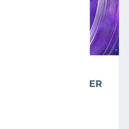
 EL PRIMER TRÁILER
NDGAME”