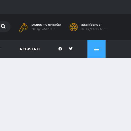
¡DANOS TU OPINIÓN!
¡ESCRÍBENOS!
INFO@FAN12.NET
INFO@FAN12.NET
REGISTRO