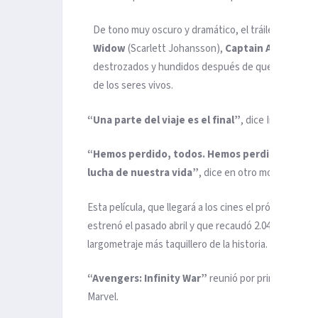
De tono muy oscuro y dramático, el tráiler muestr
Widow
(Scarlett Johansson),
Captain America
(C
destrozados y hundidos después de que el malvado
de los seres vivos.
“Una parte del viaje es el final”
, dice Iron Man mi
“Hemos perdido, todos. Hemos perdido amigos, t
lucha de nuestra vida”
, dice en otro momento Cap
Esta película, que llegará a los cines el próximo 3 de
estrenó el pasado abril y que recaudó 2.047 millones
largometraje más taquillero de la historia.
“Avengers: Infinity War”
reunió por primera vez a
Marvel.