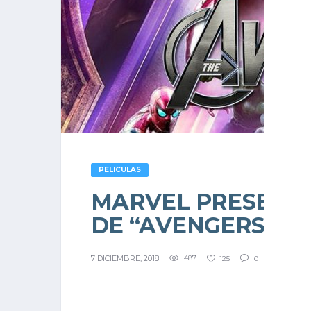
PELICULAS
MARVEL PRESENTÓ
DE “AVENGERS: E
7 DICIEMBRE, 2018
487
125
0