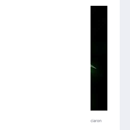
 tráiler de la cuarta película de “Avengers” y anunciaron
perhéroes será “Avengers: Endgame”.