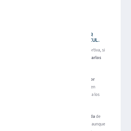
 MÉRIDA SE MANTIENE COMO LA MEJOR
RLOS LÓPEZ DE SILANES EN CRUZ AZUL.
a opción de
Cruz Azul
para tomar la dirección deportiva, si
orme de actividades del director deportivo interino
Carlos
ormado sobre su futuro en la institución.
a próxima semana al presidente de
Cruz Azul, Víctor
rminación sobre su continuidad o no en el club, si bien
á con La Máquina y por ello la directiva ya analiza los
ador
, todavía vicepresidente de
Venados de Mérida
de
rme para tomar el puesto como director deportivo , aunque