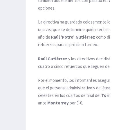
también dos elementos con pasado en
Cruz Azul,
opciones.
La directiva ha guardado celosamente los nombres 
una vez que se determine quién será el director dep
año de
Raúl ‘Potro’ Gutiérrez
como director técni
refuerzos para el próximo torneo.
Raúl Gutiérrez
y los directivos decidirán el futuro
cuatro o cinco refuerzos que lleguen de cara al pr
Por el momento, los informantes aseguran que est
que el personal administrativo y del área jurídica 
celestes en los cuartos de final del
Torneo Apertu
ante
Monterrey
por 3-0.