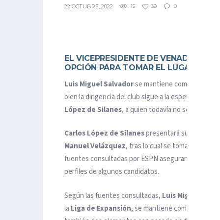
22 OCTUBRE, 2022
15
39
0
EL VICEPRESIDENTE DE VENADOS DE
OPCIÓN PARA TOMAR EL LUGAR DE CA
Luis Miguel Salvador
se mantiene como la primer
bien la dirigencia del club sigue a la espera del inf
López de Silanes
, a quien todavía no se le ha inf
Carlos López de Silanes
presentará su reporte l
Manuel Velázquez
, tras lo cual se tomará la dete
fuentes consultadas por ESPN aseguran que no seguir
perfiles de algunos candidatos.
Según las fuentes consultadas,
Luis Miguel Salv
la
Liga de Expansión
, se mantiene como el más fi