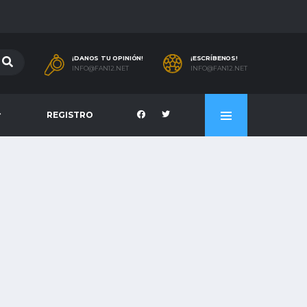
¡DANOS TU OPINIÓN!
¡ESCRÍBENOS!
INFO@FAN12.NET
INFO@FAN12.NET
REGISTRO