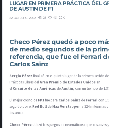
LUGAR EN PRIMERA PRÁCTICA DEL GP
DE AUSTIN DE F1
21
43
0
22 OCTUBRE, 2022
Checo Pérez quedó a poco más
de medio segundos de la primera
referencia, que fue el Ferrari de
Carlos Sainz
Sergio Pérez
finalizó en el quinto lugar de la primera sesión de
Prácticas Libres del
Gran Premio de Estados Unidos
en
el
Circuito de las Américas
de
Austin
, con un tiempo de 1:37.515.
El mejor crono de
FP1
fue para
Carlos Sainz
de
Ferrari
con 1:36.857,
seguido por el
Red Bull
de
Max Verstappen
a 224 milésimas de
distancia.
Checo Pérez
utilizó tres juegos de neumáticos rojos o suaves y