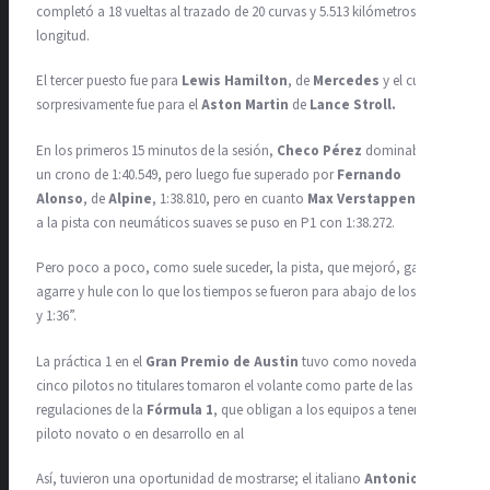
completó a 18 vueltas al trazado de 20 curvas y 5.513 kilómetros de
longitud.
El tercer puesto fue para
Lewis Hamilton
, de
Mercedes
y el cuarto,
sorpresivamente fue para el
Aston Martin
de
Lance Stroll.
En los primeros 15 minutos de la sesión,
Checo Pérez
dominaba con
un crono de 1:40.549, pero luego fue superado por
Fernando
Alonso
, de
Alpine
, 1:38.810, pero en cuanto
Max Verstappen
entró
a la pista con neumáticos suaves se puso en P1 con 1:38.272.
Pero poco a poco, como suele suceder, la pista, que mejoró, ganó
agarre y hule con lo que los tiempos se fueron para abajo de los 1:37”
y 1:36”.
La práctica 1 en el
Gran Premio de Austin
tuvo como novedad que
cinco pilotos no titulares tomaron el volante como parte de las
regulaciones de la
Fórmula 1
, que obligan a los equipos a tener un
piloto novato o en desarrollo en al
Así, tuvieron una oportunidad de mostrarse; el italiano
Antonio