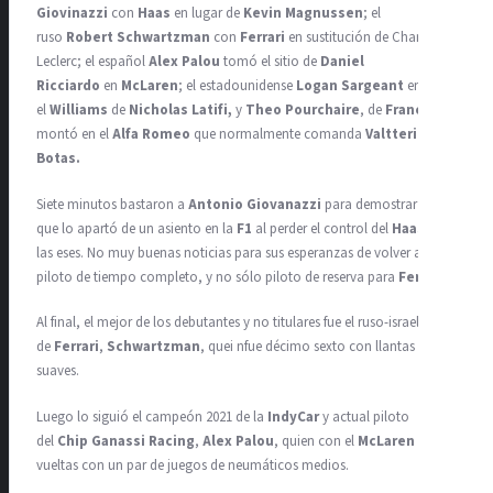
Giovinazzi
con
Haas
en lugar de
Kevin Magnussen
; el
ruso
Robert
Schwartzman
con
Ferrari
en sustitución de Charles
Leclerc; el español
Alex Palou
tomó el sitio de
Daniel
Ricciardo
en
McLaren
; el estadounidense
Logan Sargeant
en
el
Williams
de
Nicholas Latifi,
y
Theo Pourchaire
, de
Francia
, se
montó en el
Alfa Romeo
que normalmente comanda
Valtteri
Botas.
Siete minutos bastaron a
Antonio Giovanazzi
para demostrar lo
que lo apartó de un asiento en la
F1
al perder el control del
Haas
en
las eses. No muy buenas noticias para sus esperanzas de volver a ser
piloto de tiempo completo, y no sólo piloto de reserva para
Ferrari
.
Al final, el mejor de los debutantes y no titulares fue el ruso-israelí
de
Ferrari
,
Schwartzman
, quei nfue décimo sexto con llantas
suaves.
Luego lo siguió el campeón 2021 de la
IndyCar
y actual piloto
del
Chip Ganassi Racing
,
Alex Palou
, quien con el
McLaren
dio 21
vueltas con un par de juegos de neumáticos medios.