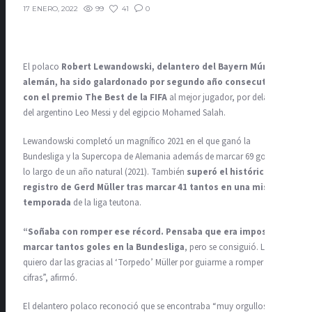
99
41
0
17 ENERO, 2022
El polaco
Robert Lewandowski, delantero del Bayern Múnich
alemán, ha sido galardonado por segundo año consecutivo
con el premio The Best de la FIFA
al mejor jugador, por delante
del argentino Leo Messi y del egipcio Mohamed Salah.
Lewandowski completó un magnífico 2021 en el que ganó la
Bundesliga y la Supercopa de Alemania además de marcar 69 goles a
lo largo de un año natural (2021). También
superó el histórico
registro de Gerd Müller tras marcar 41 tantos en una misma
temporada
de la liga teutona.
“Soñaba con romper ese récord. Pensaba que era imposible
marcar tantos goles en la Bundesliga
, pero se consiguió. Le
quiero dar las gracias al ‘Torpedo’ Müller por guiarme a romper esas
cifras”, afirmó.
El delantero polaco reconoció que se encontraba “muy orgulloso”