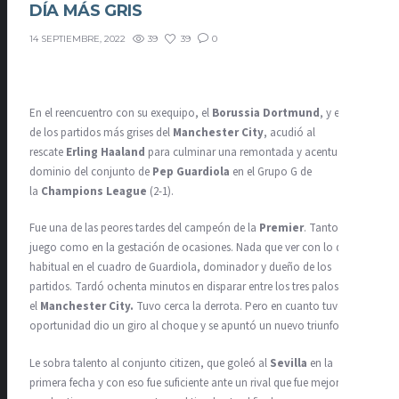
DÍA MÁS GRIS
39
39
0
14 SEPTIEMBRE, 2022
En el reencuentro con su exequipo, el
Borussia Dortmund
, y en uno
de los partidos más grises del
Manchester City
, acudió al
rescate
Erling Haaland
para culminar una remontada y acentuar el
dominio del conjunto de
Pep Guardiola
en el Grupo G de
la
Champions League
(2-1).
Fue una de las peores tardes del campeón de la
Premier
. Tanto en el
juego como en la gestación de ocasiones. Nada que ver con lo que es
habitual en el cuadro de Guardiola, dominador y dueño de los
partidos. Tardó ochenta minutos en disparar entre los tres palos
el
Manchester City.
Tuvo cerca la derrota. Pero en cuanto tuvo
oportunidad dio un giro al choque y se apuntó un nuevo triunfo.
Le sobra talento al conjunto citizen, que goleó al
Sevilla
en la
primera fecha y con eso fue suficiente ante un rival que fue mejor