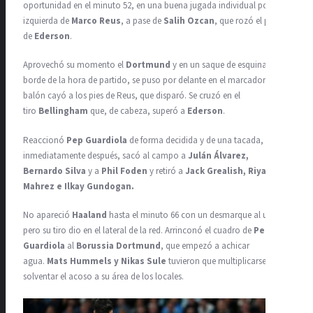
oportunidad en el minuto 52, en una buena jugada individual por la
izquierda de
Marco Reus
, a pase de
Salih Ozcan
, que rozó el palo
de
Ederson
.
Aprovechó su momento el
Dortmund
y en un saque de esquina, al
borde de la hora de partido, se puso por delante en el marcador. El
balón cayó a los pies de Reus, que disparó. Se cruzó en el
tiro
Bellingham
que, de cabeza, superó a
Ederson
.
Reaccionó
Pep Guardiola
de forma decidida y de una tacada,
inmediatamente después, sacó al campo a
Julán Álvarez,
Bernardo Silva
y a
Phil Foden
y retiró a
Jack Grealish, Riyad
Mahrez e Ilkay Gundogan.
No apareció
Haaland
hasta el minuto 66 con un desmarque al uso,
pero su tiro dio en el lateral de la red. Arrinconó el cuadro de
Pep
Guardiola
al
Borussia Dortmund
, que empezó a achicar
agua.
Mats Hummels y Nikas Sule
tuvieron que multiplicarse y
solventar el acoso a su área de los locales.