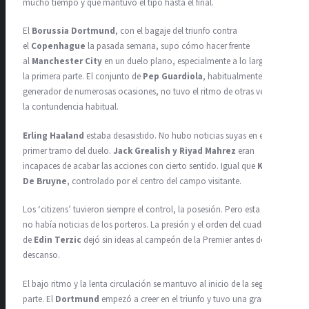
mucho tiempo y que mantuvo el tipo hasta el final.
El
Borussia Dortmund
, con el bagaje del triunfo contra
el
Copenhague
la pasada semana, supo cómo hacer frente
al
Manchester City
en un duelo plano, especialmente a lo largo de
la primera parte. El conjunto de
Pep Guardiola
, habitualmente
generador de numerosas ocasiones, no tuvo el ritmo de otras veces ni
la contundencia habitual.
Erling Haaland
estaba desasistido. No hubo noticias suyas en el
primer tramo del duelo.
Jack Grealish y Riyad Mahrez
eran
incapaces de acabar las acciones con cierto sentido. Igual que
Kevin
De Bruyne
, controlado por el centro del campo visitante.
Los ‘citizens’ tuvieron siempre el control, la posesión. Pero esta vez
no había noticias de los porteros. La presión y el orden del cuadro
de
Edin Terzic
dejó sin ideas al campeón de la Premier antes del
descanso.
El bajo ritmo y la lenta circulación se mantuvo al inicio de la segunda
parte. El
Dortmund
empezó a creer en el triunfo y tuvo una gran