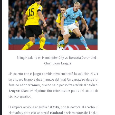
Erling Haaland en Manchester City vs. Borussia Dortmund –
Champions League
Sin acierto con el juego combinativo encontró la solución el
City
en
un disparo lejano a diez minutos del final. Un zapatazo desde fuera del
área de
John Stones
, que no se lo pensó tras recibir el balón de
De
Bruyne
. Diana en el primer tiro entre los tres palos del cuadro del
técnico español.
El empate alivió la angustia del
City
, con la derrota al acecho. Buscó
el triunfo y para ello apareció
Haaland
a seis minutos del final. Un