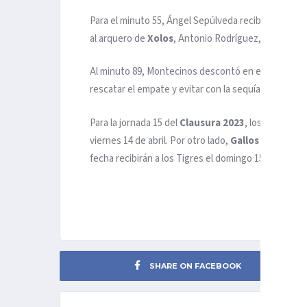
Para el minuto 55, Ángel Sepúlveda recibió un pase 
al arquero de
Xolos
, Antonio Rodríguez, y mandar el
Al minuto 89, Montecinos descontó en el marcador p
rescatar el empate y evitar con la sequía que arras
Para la jornada 15 del
Clausura 2023
, los
Xolos de
viernes 14 de abril. Por otro lado,
Gallos
visualiza u
fecha recibirán a los Tigres el domingo 15 de abril.
SHARE ON FACEBOOK