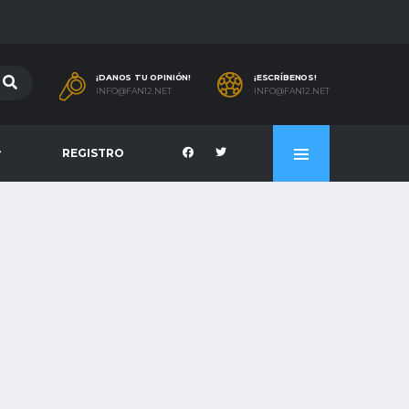
¡DANOS TU OPINIÓN!
¡ESCRÍBENOS!
INFO@FAN12.NET
INFO@FAN12.NET
REGISTRO