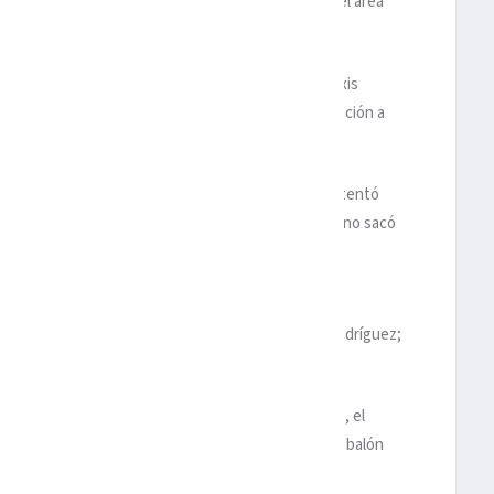
sionó el primer disparo de peligro, desde fuera del área
mpos el arquero Gil Alcalá.
paros a larga distancia, por lo que el argentino Alexis
la portería, acción por la que Alcalá le llamó la atención a
ocación del zaguero central Rodrigo Godínez que intentó
de la media cancha, por lo que el delantero colombiano sacó
 en la frontera. Con este gol, el futbolista de
2023.
ntinuó intentando hacia la portería de Antonio Rodríguez;
na
estuvo cerca de empatar con un par de disparos, el
llos
, sin embargo, dejaron ir la oportunidad con un balón