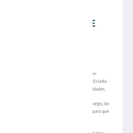
 Y SEPÚLVEDA ANTE
 52 PARTIDOS LA
IA DE VISITANTE
.
 la sequía de más de cincuenta partidos sin ganar en
te los
Xolos de Tijuana
con marcador de 1-2 en el Estadio
 de reclasificación en la novena posición con 16 unidades.
mostró superioridad en el Estadio Caliente, sin embargo, las
 rematar hacia la portería de Antonio Rodríguez, disparo que
esquina, mismo que no ocasionó peligro.