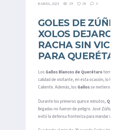
8 ABRIL, 2023
29
28
0
GOLES DE ZÚÑIGA
XOLOS DEJARON EN
RACHA SIN VICTOR
PARA QUERÉTARO
Los
Gallos Blancos de Querétaro
terminaron con
calidad de visitante, en esta ocasión, lo hicieron an
Caliente. Además, los
Gallos
se metieron a puestos
Durante los primeros quince minutos,
Querétaro
llegadas no fueron de peligro. José Zúñiga intentó
evitó la defensa fronteriza para mandar un tiro de 