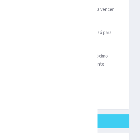
filtrado, mismo que definió con la parte interna para vencer
 esférico al fondo de la portería para el 0-2.
or parte de los fronterizos, sin embargo, no alcanzó para
traba el conjunto de
Querétaro
.
 Tijuana
enfrentarán a Mazatlán en el Kraken el próximo
n cierre de torneo complicado, ya que para la siguiente
SHARE ON TWITTER