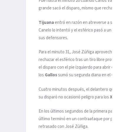
Fue hasta el minuto 20 cuando Carlos Valenzuela oca
grande sacó el disparo, mismo que rechazó a dos tie
Tijuana
entró en razón en atreverse a sacar los dis
Canelo lo intentó y el esférico pasó a un costado de 
sus defensores.
Para el minuto 31, José Zúñiga aprovechó la equiv
rechazar el esférico tras un tiro libre proveniente 
el disparo con el pie izquierdo para abrir el marcador
los
Gallos
sumó su segunda diana en el
Clausura 
Cuatro minutos después, el delantero queretano co
su disparó no ocasionó peligro para los
Xolos
.
En los últimos segundos de la primera parte,
Tijua
último terminó en un contraataque por parte de
Ga
retrasado con José Zúñiga.