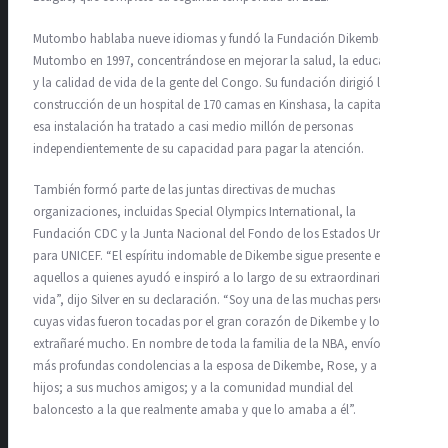
Mutombo hablaba nueve idiomas y fundó la Fundación Dikembe
Mutombo en 1997, concentrándose en mejorar la salud, la educación
y la calidad de vida de la gente del Congo. Su fundación dirigió la
construcción de un hospital de 170 camas en Kinshasa, la capital, y
esa instalación ha tratado a casi medio millón de personas
independientemente de su capacidad para pagar la atención.
También formó parte de las juntas directivas de muchas
organizaciones, incluidas Special Olympics International, la
Fundación CDC y la Junta Nacional del Fondo de los Estados Unidos
para UNICEF. “El espíritu indomable de Dikembe sigue presente en
aquellos a quienes ayudó e inspiró a lo largo de su extraordinaria
vida”, dijo Silver en su declaración. “Soy una de las muchas personas
cuyas vidas fueron tocadas por el gran corazón de Dikembe y lo
extrañaré mucho. En nombre de toda la familia de la NBA, envío mis
más profundas condolencias a la esposa de Dikembe, Rose, y a sus
hijos; a sus muchos amigos; y a la comunidad mundial del
baloncesto a la que realmente amaba y que lo amaba a él”.