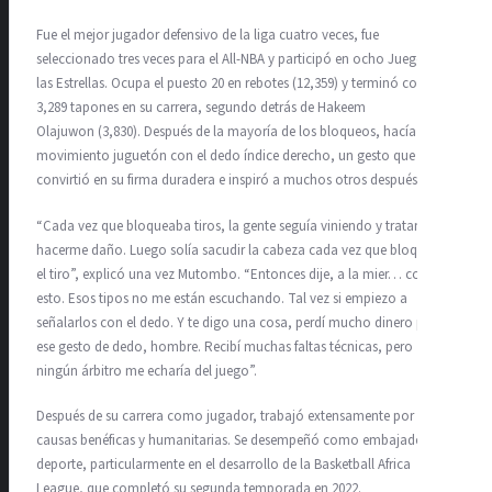
Fue el mejor jugador defensivo de la liga cuatro veces, fue
seleccionado tres veces para el All-NBA y participó en ocho Juegos de
las Estrellas. Ocupa el puesto 20 en rebotes (12,359) y terminó con
3,289 tapones en su carrera, segundo detrás de Hakeem
Olajuwon (3,830). Después de la mayoría de los bloqueos, hacía un
movimiento juguetón con el dedo índice derecho, un gesto que se
convirtió en su firma duradera e inspiró a muchos otros después de él.
“Cada vez que bloqueaba tiros, la gente seguía viniendo y tratando de
hacerme daño. Luego solía sacudir la cabeza cada vez que bloqueaba
el tiro”, explicó una vez Mutombo. “Entonces dije, a la mier… con
esto. Esos tipos no me están escuchando. Tal vez si empiezo a
señalarlos con el dedo. Y te digo una cosa, perdí mucho dinero por
ese gesto de dedo, hombre. Recibí muchas faltas técnicas, pero
ningún árbitro me echaría del juego”.
Después de su carrera como jugador, trabajó extensamente por
causas benéficas y humanitarias. Se desempeñó como embajador del
deporte, particularmente en el desarrollo de la Basketball Africa
League, que completó su segunda temporada en 2022.