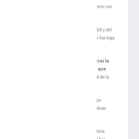
os y al cabo de 137 encuentros, quedando como el tercero con
s 142 de Lilian Thuram.
Naciones de 2021 y fue finalista de la Eurocopa de 2016 y del
ces seguidas, desde 2017 a inicios de 2024, cuando fue baja
cambio de era en el combinado de Deschamps
,
tras la
ud, Raphäel Varane y la dura sanción por dopaje que
ian Mbappé (hoy capitán), fueron la columna vertebral de la
selección francesa, con 30 pases de gol, y cuarto mejor
trás de Kylian Mbappé (48), Thierry Henry (51) y Olivier
 de la selección al menos desde la derrota en la última