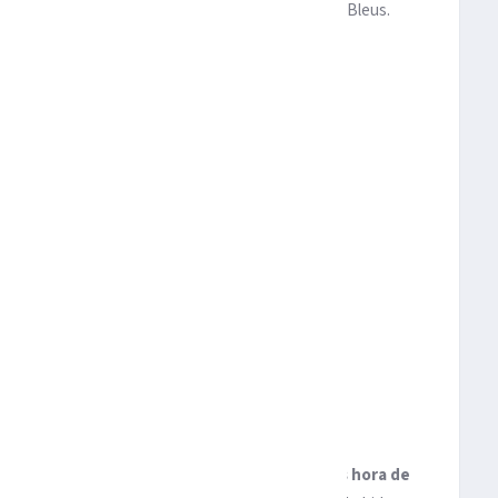
 este lunes, no volverá a vestir la camiseta de Les Bleus.
como jugador de la selección francesa de
s por desafíos, éxitos y momentos inolvidables,
es hora de