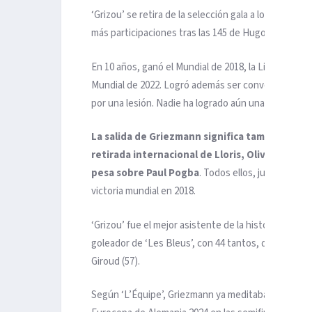
‘Grizou’ se retira de la selección gala a los 33 añ
más participaciones tras las 145 de Hugo Lloris y la
En 10 años, ganó el Mundial de 2018, la Liga de las 
Mundial de 2022. Logró además ser convocado 84 ve
por una lesión. Nadie ha logrado aún una serie así.
La salida de Griezmann significa también un 
retirada internacional de Lloris, Olivier Giro
pesa sobre Paul Pogba
. Todos ellos, junto a Kyl
victoria mundial en 2018.
‘Grizou’ fue el mejor asistente de la historia de la 
goleador de ‘Les Bleus’, con 44 tantos, quedando de
Giroud (57).
Según ‘L’Équipe’, Griezmann ya meditaba su retirada