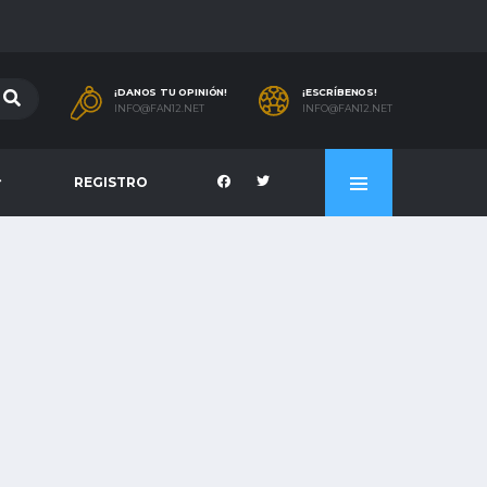
¡DANOS TU OPINIÓN!
¡ESCRÍBENOS!
INFO@FAN12.NET
INFO@FAN12.NET
REGISTRO