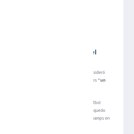
iezmann un “monumento del
 que hizo debutar a Antoine Griezmann en 2014, consideró
uien acaba de anunciar su retirada con ‘Les Bleus’, es
“un
inado, Antoine ha sido y será un monumento del fútbol
storia
. Aparte de los 44 goles y 30 asistencias, me quedo
 que hemos logrado en el último decenio”, dijo Deschamps en