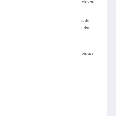
ón
“, comenzaba diciendo el delantero de Atlético Madrid en
ivilegio
. Desde marzo de 2014 y hasta el pasado mes de
 increíbles junto a compañeros de equipo excepcionales.
 siempre en nuestra memoria”, agregó.
ia un 5 de marzo de 2014 bajo las órdenes de Didier
). Jugó 137 partidos, hizo 44 goles y aportó 33 asistencias