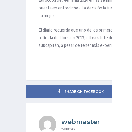
Eurocopa de Alemania 2024 en las semifinales frente
puesta en entredicho-. La decisión la fue madurand
su mujer.
El diario recuerda que uno de los primeros factores 
retirada de Lloris en 2023, el brazalete de capitán
subcapitán, a pesar de tener más experiencia intern
SHARE ON FACEBOOK
webmaster
webmaster