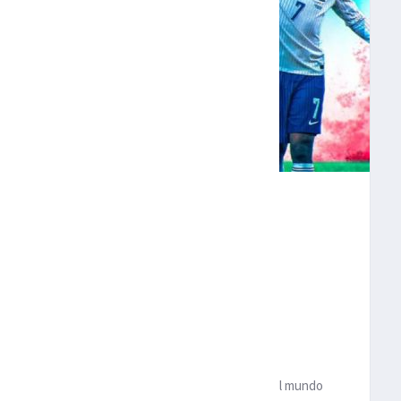
NN ANUNCIA SU
LECCIÓN FRANCESA
u retiro de la seleccion de
Francia.
El campeón del mundo