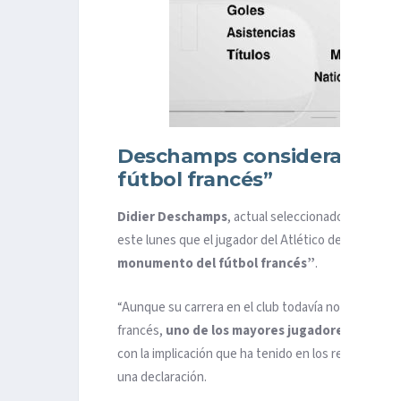
Deschamps considera a Gr
fútbol francés”
Didier Deschamps
, actual seleccionador francés
este lunes que el jugador del Atlético de Madrid, q
monumento del fútbol francés”
.
“Aunque su carrera en el club todavía no haya term
francés,
uno de los mayores jugadores de su hi
con la implicación que ha tenido en los resultados
una declaración.