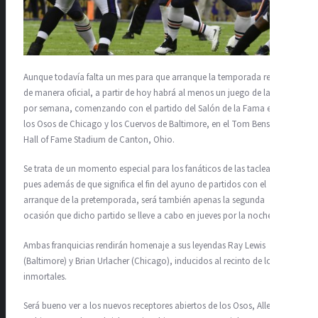
Aunque todavía falta un mes para que arranque la temporada regular
de manera oficial, a partir de hoy habrá al menos un juego de la NFL
por semana, comenzando con el partido del Salón de la Fama entre
los Osos de Chicago y los Cuervos de Baltimore, en el Tom Benson
Hall of Fame Stadium de Canton, Ohio.
Se trata de un momento especial para los fanáticos de las tacleadas,
pues además de que significa el fin del ayuno de partidos con el
arranque de la pretemporada, será también apenas la segunda
ocasión que dicho partido se lleve a cabo en jueves por la noche.
Ambas franquicias rendirán homenaje a sus leyendas Ray Lewis
(Baltimore) y Brian Urlacher (Chicago), inducidos al recinto de los
inmortales.
Será bueno ver a los nuevos receptores abiertos de los Osos, Allen