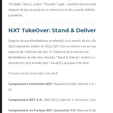
The Bella Twins y Jushin “Thunder” Liger – también fue honrada
después de que se pospuso la ceremonia el año pasado debido a la
pandemia.
NXT TakeOver: Stand & Deliver
Después de que WrestleMania se extendió a un evento de dos días en
2020 (repitiendo el plan en 2021), NXT hizo lo mismo con su mayor
especial de TakeOver del año. El TakeOver de la semana de
WrestleMania de este año, titulado “Stand & Deliver”, se llevó a cabo
durante dos días el miércoles 7 de abril y el jueves 8 de abril.
Primera noche (miércoles 7 de abril)
Campeonato Femenino NXT:
Raquel González derrotó a Io Shirai
(c)
Campeonato NXT U.K.:
WALTER (c) derrotó a Tommaso Ciampa
Campeonato en Parejas NXT (vacante):
MSK (Wes Lee & Nash