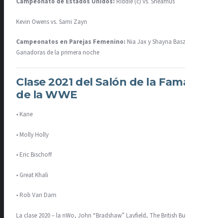
Campeonato de Estados Unidos:
Riddle (c) vs. Sheamus
Kevin Owens vs. Sami Zayn
Campeonatos en Parejas Femenino:
Nia Jax y Shayna Baszler vs.
Ganadoras de la primera noche
Clase 2021 del Salón de la Fama
de la WWE
• Kane
• Molly Holly
• Eric Bischoff
• Great Khali
• Rob Van Dam
La clase 2020 – la nWo, John “Bradshaw” Layfield, The British Bulldog,