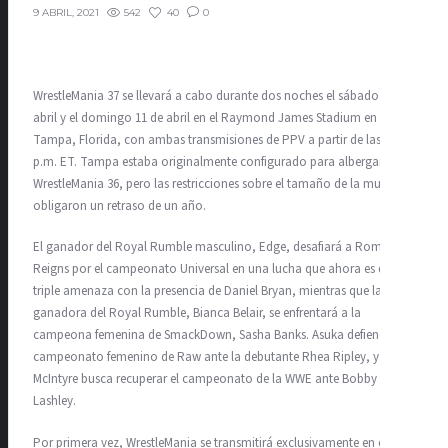
542
40
0
9 ABRIL, 2021
WrestleMania 37 se llevará a cabo durante dos noches el sábado 10 de
abril y el domingo 11 de abril en el Raymond James Stadium en
Tampa, Florida, con ambas transmisiones de PPV a partir de las 7
p.m. ET. Tampa estaba originalmente configurado para albergar
WrestleMania 36, pero las restricciones sobre el tamaño de la multitud
obligaron un retraso de un año.
El ganador del Royal Rumble masculino, Edge, desafiará a Roman
Reigns por el campeonato Universal en una lucha que ahora es de
triple amenaza con la presencia de Daniel Bryan, mientras que la
ganadora del Royal Rumble, Bianca Belair, se enfrentará a la
campeona femenina de SmackDown, Sasha Banks. Asuka defiende el
campeonato femenino de Raw ante la debutante Rhea Ripley, y Drew
McIntyre busca recuperar el campeonato de la WWE ante Bobby
Lashley.
Por primera vez, WrestleMania se transmitirá exclusivamente en el