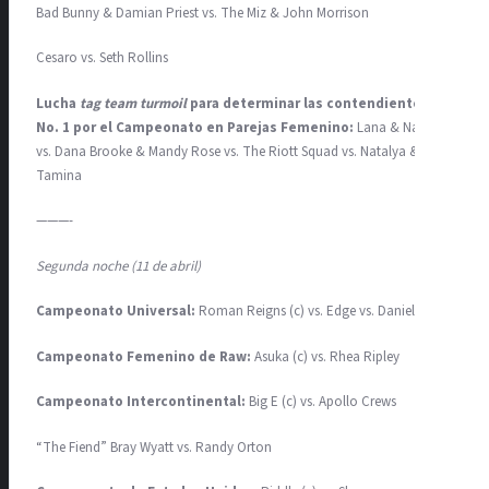
Bad Bunny & Damian Priest vs. The Miz & John Morrison
Cesaro vs. Seth Rollins
Lucha
tag team turmoil
para determinar las contendientes
No. 1 por el Campeonato en Parejas Femenino:
Lana & Naomi
vs. Dana Brooke & Mandy Rose vs. The Riott Squad vs. Natalya &
Tamina
———-
Segunda noche (11 de abril)
Campeonato Universal:
Roman Reigns (c) vs. Edge vs. Daniel Bryan
Campeonato Femenino de Raw:
Asuka (c) vs. Rhea Ripley
Campeonato Intercontinental:
Big E (c) vs. Apollo Crews
“The Fiend” Bray Wyatt vs. Randy Orton