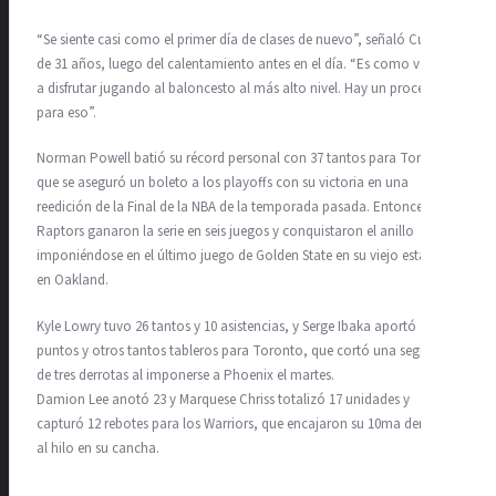
“Se siente casi como el primer día de clases de nuevo”, señaló Curry,
de 31 años, luego del calentamiento antes en el día. “Es como volver
a disfrutar jugando al baloncesto al más alto nivel. Hay un proceso
para eso”.
Norman Powell batió su récord personal con 37 tantos para Toronto,
que se aseguró un boleto a los playoffs con su victoria en una
reedición de la Final de la NBA de la temporada pasada. Entonces, los
Raptors ganaron la serie en seis juegos y conquistaron el anillo
imponiéndose en el último juego de Golden State en su viejo estadio
en Oakland.
Kyle Lowry tuvo 26 tantos y 10 asistencias, y Serge Ibaka aportó 13
puntos y otros tantos tableros para Toronto, que cortó una seguidilla
de tres derrotas al imponerse a Phoenix el martes.
Damion Lee anotó 23 y Marquese Chriss totalizó 17 unidades y
capturó 12 rebotes para los Warriors, que encajaron su 10ma derrota
al hilo en su cancha.