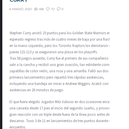
CURRY
458
72
0
6 MARZO, 2020
Stephen Curry anotó 23 puntos para los Golden State Warriors en su
esperado regreso tras más de cuatro meses de baja por una fractura
en la mano izquierda, pero los Toronto Raptors los derrotaron el
jueves 121-113 y se aseguraron una plaza en los playoffs.
Tras 58 juegos ausente, Curry fue el primero de sus compañeros en
salir a la cancha y recibió una gran ovación, tan estridente como sus
zapatillas de color neón, una rosa y una amarilla. Falló sus dos
primeros lanzamientos pero repartió tres rápidas asistencias,
incluyendo una bandeja sin mirar a Andrew Wiggins. Acabó con siete
asistencias en 26 minutos de juego.
El que fuera elegido Jugador Más Valioso en dos ocasiones encestó
una canasta desde 17 pies al inicio del segundo cuarto, y provocó una
gran reacción con un triple desde fuera de la línea poco antes del
descanso. Tuvo 3 de 11 en lanzamientos de tres puntos durante el
encuentro.