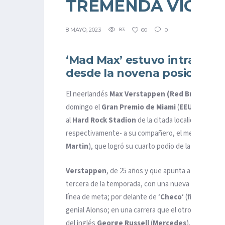
TREMENDA VICTOR
8 MAYO, 2023
83
60
0
‘Mad Max’ estuvo intratable
desde la novena posición
El neerlandés
Max Verstappen (Red Bull)
reforzó
domingo el
Gran Premio de Miami
(
EEUU
), el qui
al
Hard Rock Stadion
de la citada localidad del e
respectivamente- a su compañero, el mexicano
Se
Martin
), que logró su cuarto podio de la temporada:
Verstappen
, de 25 años y que apunta a un tercer 
tercera de la temporada, con una nueva exhibición -
línea de meta; por delante de ‘
Checo
‘ (firmando el
genial Alonso; en una carrera que el otro español,
C
del inglés
George Russell
(
Mercedes
).