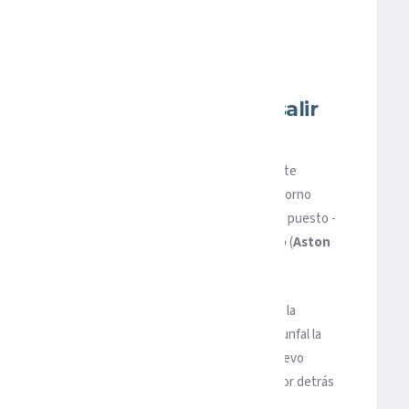
IA SOBRE CHECO
 en Miami y ganó luego de salir
 su liderato en el Mundial de
Fórmula 1
al ganar este
nto del año, disputado en el circuito construido en torno
stado de Florida; donde relegó al segundo y al tercer puesto -
rgio Checo Pérez
, y al español
Fernando Alonso
(
Aston
 el 102 en la categoría reina.
título seguido, logró su victoria número 38 en la
F1
, la
tras haber arrancado noveno- con la que cruzó triunfal la
 cuarto ‘doblete’ del año para
Red Bull
) y del de nuevo
arlos Sainz (Ferrari)
acabó en quinta posición, por detrás