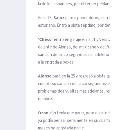
la de los españoles, por el tercer peldaño del podio.
En la 18,
Sainz
paró a poner duros, con la intenció
asturiano. Entró a pista séptimo, por detrás de
Ham
‘
Checo
‘ entró en garaje en la 21 y Verstappen -que
delante de Alonso, del mexicano y del francés
Este
sanción de cinco segundos al madrileño de
Ferrari
a la entrada a boxes.
Alonso
paró en la 25 y regresó a pista quinto, por
cumplir su sanción de cinco segundos- era cuarto. 
problemas dos vueltas más adelante, rebasando al h
nombre.
Ocon
aún tenía que parar, pero el catedrático de Ov
ya podía pensar seriamente en su cuarto podio en la
meses no apostaría nadie.