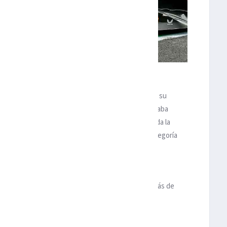
erstappen por su victoria en Miami. EFE
 primer puesto, después de haber firmado el sábado su
entada calificación, por delante de Alonso, que arrancaba
nometrada que marcó un hito: por primera vez, en toda la
as tres primeras posiciones en una carrera de la categoría
 quizá no hubiese sido tal sin el accidente del
 al final-, que obligó a sacar la bandera roja a poco más de
una sesión que ya no se reanudó. Porque, hasta ese
timo intento en la tercera y definitiva ronda- había
o entrenamiento libre, la de la Q1 y la de la Q2.