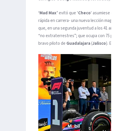
‘Mad Max’
evitó que ‘
Checo
‘ asumiese el mando d
rápida en carrera- una nueva lección magistral de p
que, en una segunda juventud a los 41 años, confirm
“no extraterrestres”; que ocupa con 75 puntos, 44
bravo piloto de
Guadalajara
(
Jalisco
). En una
F1
q