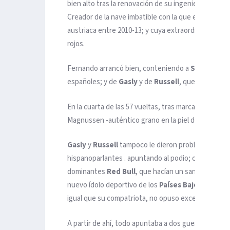
bien alto tras la renovación de su ingeniero estrella
Creador de la nave imbatible con la que el alemán S
austriaca entre 2010-13; y cuya extraordinaria sabid
rojos.
Fernando arrancó bien, conteniendo a
Sainz
. Y ‘
Ch
españoles; y de
Gasly
y de
Russell
, que habían da
En la cuarta de las 57 vueltas, tras marcarse en la
Magnussen -auténtico grano en la piel del monegas
Gasly
y
Russell
tampoco le dieron problemas; y en
hispanoparlantes . apuntando al podio; comenzando
dominantes
Red Bull
, que hacían un sandwich con 
nuevo ídolo deportivo de los
Países Bajos
superó a
igual que su compatriota, no opuso excesiva resist
A partir de ahí, todo apuntaba a dos guerras ‘fratrici