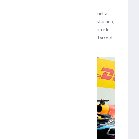
el certamen y completó -añadiendo a su triunfo la vuelta
ilotaje a la que se sumó el doble campeón mundial asturiano;
ó la tercera plaza del campeonato, la primera de entre los
 menos que el neerlandés: que ahora aventaja en catorce al
ue habla cada vez más en español.