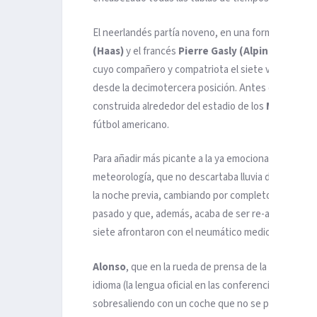
El neerlandés partía noveno, en una formación en 
(Haas)
y el francés
Pierre Gasly (Alpine)
ocupaban
cuyo compañero y compatriota el siete veces cam
desde la decimotercera posición. Antes de firmar l
construida alrededor del estadio de los
Miami Dol
fútbol americano.
Para añadir más picante a la ya emocionante resoluci
meteorología, que no descartaba lluvia durante la c
la noche previa, cambiando por completo -eliminando
pasado y que, además, acaba de ser re-asfaltada. P
siete afrontaron con el neumático medio, mientras 
Alonso
, que en la rueda de prensa de la
FIA
del sá
idioma (la lengua oficial en las conferencias de la
F
sobresaliendo con un coche que no se puede medir