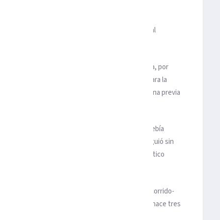
n de hacerle un ‘undercut’ al doble campeón mundial
ilton
, al que superó dos giros más adelante.
 aún no lo había hecho- tomó el mando de la carrera, por
ban Ocon (Alpine)
. Poco antes de que se anunciara la
, por haber excedido la velocidad permitida en la zona previa
 detrás de Carlos, aunque virtualmente -Sainz aún debía
Una plaza que, con el neumático más fresco, consiguió sin
ijo del doble campeón del mundo de rallys de idéntico
iedo lo rebasó en la 29 y -superada la mitad del recorrido-
s cinco primeras carreras del año. Algo por lo que hace tres