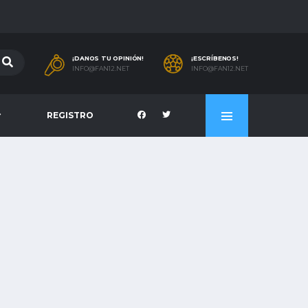
¡DANOS TU OPINIÓN!
¡ESCRÍBENOS!
INFO@FAN12.NET
INFO@FAN12.NET
REGISTRO