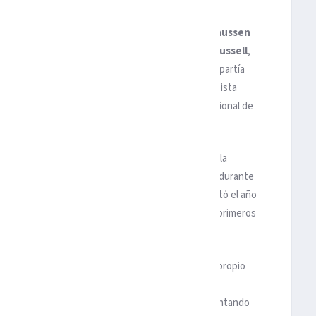
la que de forma sorprendente el danés
Kevin Magnussen
 la cuarta y la quinta plaza; justo por delante de
Russell
,
peón mundial
Lewis Hamilton
-eliminado en la Q2- partía
a segunda remontada del día y acabara sexto en la pista
phins
, equipo de la
NFL
, la espectacular liga profesional de
ón de la calificación, quedaba la incertidumbre de la
arrera. Una lluvia que cayó, en forma de tormenta, durante
 la suciedad-. la superficie de una pista que debutó el año
ero que no compareció durante la carrera; que los primeros
que Verstappen y Hamilton lo hicieron con el duro.
bado hizo un alegato en defensa del español en su propio
1
es el inglés), volvió a demostrar quien es el jefe,
 a los muy dominantes Red Bull. Que seguirán apuntando