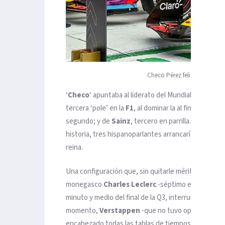
Checo Pérez felicita a Max V
‘
Checo
‘ apuntaba al liderato del Mundial desde el
tercera ‘pole’ en la
F1
, al dominar la al final accid
segundo; y de
Sainz
, tercero en parrilla. Una cro
historia, tres hispanoparlantes arrancarían desde l
reina.
Una configuración que, sin quitarle méritos a nadie,
monegasco
Charles Leclerc
-séptimo en parrilla y
minuto y medio del final de la Q3, interrumpiendo 
momento,
Verstappen
-que no tuvo opción a un úl
encabezado todas las tablas de tiempos: las del últim