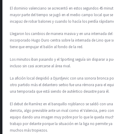
El dominio valenciano se acrecentó en estos segundos 45 minutos y la
mayor parte del tiempo se jugó en el medio campo local que se veía
incapaz de robar balones y cuando lo hacía los perdía rápidamente.
Llegaron los cambios de manera masiva y en una internada del recién
incorporado Hugo Duro centra sobre la internada de Lino que solo
tiene que empujar el balón al fondo de la red.
Los minutos iban pasando y el Sporting seguía sin disparar a puerta e
incluso sin casi acercarse al área rival.
La afición local despidió a Djurdjevic con una sonora bronca porque
otro partido más el delantero serbio fue una rémora para el equipo en
una temporada que está siendo de auténtico desastre para él.
El debut de Ramírez en el banquillo rojiblanco se saldó con una clara
derrota, algo previsible ante un rival como el Valencia, pero con su
equipo dando una imagen muy pobre por lo que le queda mucho
trabajo por delante porque la situación en la liga no permite ya
muchos más tropiezos.