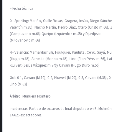
– Ficha técnica
0.- Sportíng: Mariño, Guille Rosas, Gragera, Insúa, Diego Sánchez (Pol
Valentín m.86), Nacho Martín, Pedro Díaz, Otero (Cristo m.66), Zarfino
(Campuzano m.66) Queipo (Izquierdoz m.45) y Djurdjevic
(Milovanovic m.66)
4.- Valencia: Mamardashvili, Foulquier, Paulista, Cenk, Gayá, Musah
(Hugo m.66), Almeida (Moriba m.66), Lino (Fran Pérez m.66), Lato,
Kluivert (Jesús Vázquez m.74)y Cavani (Hugo Duro m.56)
Gol: 0-1, Cavani (M.10), 0-2, Kluivert (M.20), 0-3, Cavani (M.38), 0-4,
Lino (M.63)
Árbitro: Munuera Montero.
Incidencias: Partido de octavos de final disputado en El Molinón ante
14.625 espectadores.