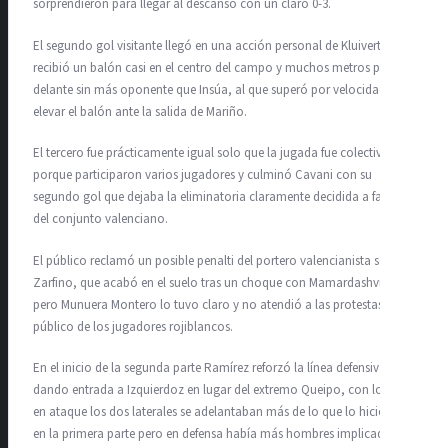
sorprendieron para llegar al descanso con un claro 0-3.
El segundo gol visitante llegó en una acción personal de Kluivert que
recibió un balón casi en el centro del campo y muchos metros por
delante sin más oponente que Insúa, al que superó por velocidad para
elevar el balón ante la salida de Mariño.
El tercero fue prácticamente igual solo que la jugada fue colectiva
porque participaron varios jugadores y culminó Cavani con su
segundo gol que dejaba la eliminatoria claramente decidida a favor
del conjunto valenciano.
El público reclamó un posible penalti del portero valencianista sobre
Zarfino, que acabó en el suelo tras un choque con Mamardashvili
pero Munuera Montero lo tuvo claro y no atendió a las protestas del
público de los jugadores rojiblancos.
En el inicio de la segunda parte Ramírez reforzó la línea defensiva
dando entrada a Izquierdoz en lugar del extremo Queipo, con lo que
en ataque los dos laterales se adelantaban más de lo que lo hicieron
en la primera parte pero en defensa había más hombres implicados.