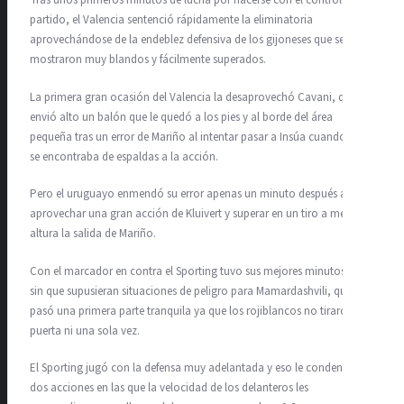
Tras unos primeros minutos de lucha por hacerse con el control del
partido, el Valencia sentenció rápidamente la eliminatoria
aprovechándose de la endeblez defensiva de los gijoneses que se
mostraron muy blandos y fácilmente superados.
La primera gran ocasión del Valencia la desaprovechó Cavani, que
envió alto un balón que le quedó a los pies y al borde del área
pequeña tras un error de Mariño al intentar pasar a Insúa cuando éste
se encontraba de espaldas a la acción.
Pero el uruguayo enmendó su error apenas un minuto después al
aprovechar una gran acción de Kluivert y superar en un tiro a media
altura la salida de Mariño.
Con el marcador en contra el Sporting tuvo sus mejores minutos pero
sin que supusieran situaciones de peligro para Mamardashvili, que
pasó una primera parte tranquila ya que los rojiblancos no tiraron a
puerta ni una sola vez.
El Sporting jugó con la defensa muy adelantada y eso le condenó en
dos acciones en las que la velocidad de los delanteros les