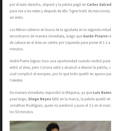
por el lado derecho, disparó y la pelota pegó en
Carlos Salcedo
para irse a las redes y después de ello Tigres trató de reaccionar, pero
sin éxito.
Los felinos salieron en busca de la igualada en la segunda mitad y la
encontraron de manera inmediata, luego que
Guido Pizarro
remató
de cabeza en el área un centro por izquierda para poner el 1-1 a los 46
minutos.
André-Pierre Gignac tuvo una oportunidad cuando recibió pase largo,
entró al área, pero Corona salió y alcanzó a desviar la pelota, con lo
cual complicó al europeo, por lo que todo quedó en apuros para los
Celestes.
De manera inmediata respondió la Máquina, ya que
Luis Romo
envió
pase largo,
Diego Reyes
falló en la marca, la pelota quedó en
Jonathan Rodríguez, quien no perdonó y puso el 2-1 en el marcador a
los 53 minutos.