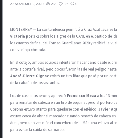
234
47
0
27 NOVIEMBRE, 2020
MONTERREY — La contundencia permitió a Cruz Azul llevarse la
victoria por 3-1
sobre los Tigres de la UANL en el partido de ida de
los cuartos de final del Torneo Guard1anes 2020 y recibirá la vuelta
con ventaja cómoda.
En el cotejo, ambos equipos intentaron hacer daño desde el principio
ante la portería rival, pero pocas fueron las de real peligro hasta que
André-Pierre Gignac
cobró un tiro libre que pasó por un costado
de la cabaña de los visitantes.
Los de casa insistieron y apareció
Francisco Meza
a los 13 minutos
para rematar de cabeza en un tiro de esquina, pero el portero Jesús
Corona estuvo atento para quedarse con el esférico.
Javier Aquino
estuvo cerca de abrir el marcador cuando remató de cabeza en el
área, pero una vez más el cancerbero de la Máquina estuvo atento
para evitar la caída de su marco.