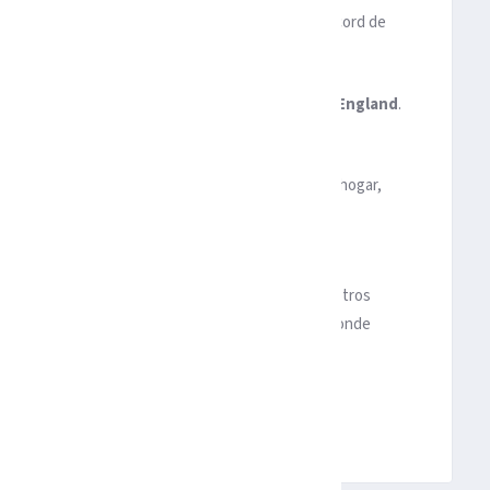
yardas aéreas,
Brady
necesita 68 para superar el récord de
58).
 pasé ahí”, expresó
Brady
sobre su paso por
New England
.
de mi vida”.
 donde cultivaron sus carreras y a los que llamaron hogar,
emociones bajo control? ¿Cómo reaccionaron los
Demovsky y Mechelle Voepel, nos llevan a revivir otros
uando varios deportistas regresaron a los sitios donde