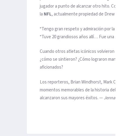
jugador a punto de alcanzar otro hito. Con 80,291 
la
NFL
, actualmente propiedad de Drew Brees (80,3
“Tengo gran respeto y admiración por la época que
“Tuve 20 grandiosos años allí… Fue una gran época 
Cuando otros atletas icónicos volvieron a los sitios
¿cómo se sintieron? ¿Cómo lograron mantener sus 
aficionados?
Los reporteros, Brian Windhorst, Mark Ogden, Rob 
momentos memorables de la historia del deporte, c
alcanzaron sus mayores éxitos. —
Jenna Laine