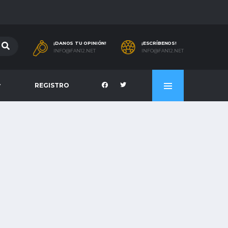
¡DANOS TU OPINIÓN!
¡ESCRÍBENOS!
INFO@FAN12.NET
INFO@FAN12.NET
REGISTRO