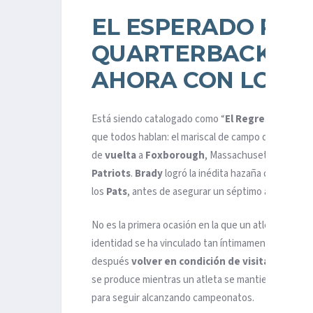
EL ESPERADO REG
QUARTERBACK AL 
AHORA CON LOS 
Está siendo catalogado como “
El Regreso
“, y a m
que todos hablan: el mariscal de campo de los
Tamp
de
vuelta
a
Foxborough
, Massachusetts, para en
Patriots
.
Brady
logró la inédita hazaña de ganar se
los
Pats
, antes de asegurar un séptimo anillo en l
No es la primera ocasión en la que un atleta, adora
identidad se ha vinculado tan íntimamente con una c
después
volver en condición de visitante
. Sin 
se produce mientras un atleta se mantiene en la cim
para seguir alcanzando campeonatos.