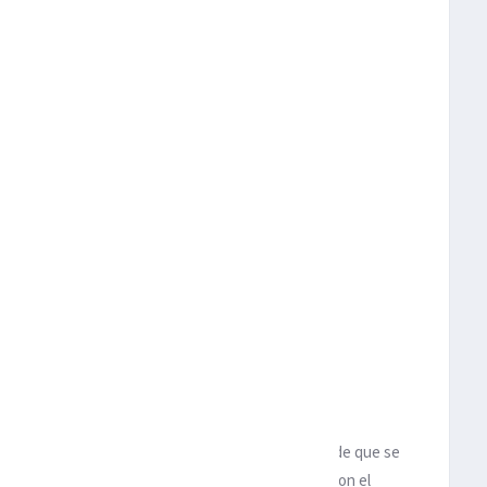
greso al Gillette Stadium de Foxborough.
domingo al
Gillette Stadium
, tenemos el hecho de que se
rio de su primer partido como titular en la
NFL
, y con el