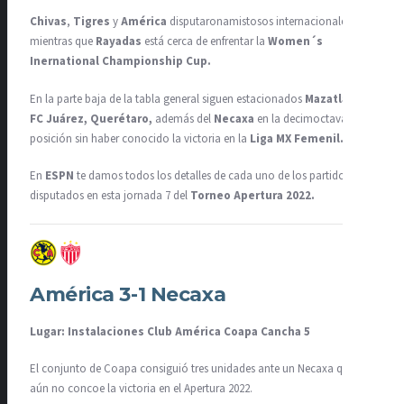
Chivas
,
Tigres
y
América
disputaronamistosos internacionales,
mientras que
Rayadas
está cerca de enfrentar la
Women´s
Inernational Championship Cup.
En la parte baja de la tabla general siguen estacionados
Mazatlán,
FC Juárez, Querétaro,
además del
Necaxa
en la decimoctava
posición sin haber conocido la victoria en la
Liga MX Femenil.
En
ESPN
te damos todos los detalles de cada uno de los partidos
disputados en esta jornada 7 del
Torneo Apertura 2022.
América 3-1 Necaxa
Lugar: Instalaciones Club América Coapa Cancha 5
El conjunto de Coapa consiguió tres unidades ante un Necaxa que
aún no concoe la victoria en el Apertura 2022.