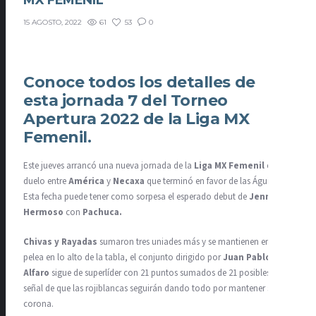
MX FEMENIL
61
53
0
15 AGOSTO, 2022
Conoce todos los detalles de
esta jornada 7 del Torneo
Apertura 2022 de la Liga MX
Femenil.
Este jueves arrancó una nueva jornada de la
Liga MX Femenil
con el
duelo entre
América
y
Necaxa
que terminó en favor de las Águilas.
Esta fecha puede tener como sorpesa el esperado debut de
Jennifer
Hermoso
con
Pachuca.
Chivas y Rayadas
sumaron tres uniades más y se mantienen en la
pelea en lo alto de la tabla, el conjunto dirigido por
Juan Pablo
Alfaro
sigue de superlíder con 21 puntos sumados de 21 posibles, una
señal de que las rojiblancas seguirán dando todo por mantener su
corona.