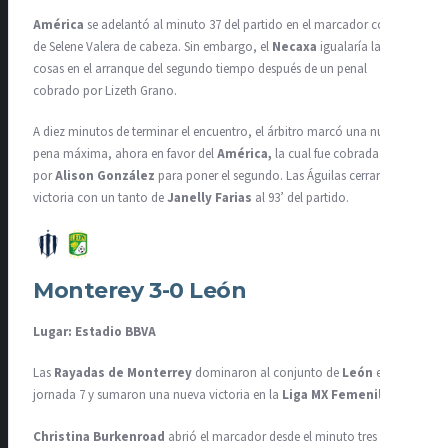
América
se adelantó al minuto 37 del partido en el marcador con gol
de Selene Valera de cabeza. Sin embargo, el
Necaxa
igualaría las
cosas en el arranque del segundo tiempo después de un penal
cobrado por Lizeth Grano.
A diez minutos de terminar el encuentro, el árbitro marcó una nueva
pena máxima, ahora en favor del
América,
la cual fue cobrada
por
Alison González
para poner el segundo. Las Águilas cerraron su
victoria con un tanto de
Janelly Farias
al 93’ del partido.
Monterey 3-0 León
Lugar: Estadio BBVA
Las
Rayadas de Monterrey
dominaron al conjunto de
León
en esta
jornada 7 y sumaron una nueva victoria en la
Liga MX Femenil.
Christina Burkenroad
abrió el marcador desde el minuto tres del