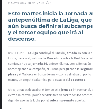
42
49
0
15 MAYO, 2024
Este martes inicia la Jornada 36,
antepenúltima de LaLiga, que
aún busca definir al subcampeón
y el tercer equipo que irá al
descenso.
BARCELONA —
LaLiga
concluyó el lunes la
jornada 35
con la poco
lucida, pero vital, victoria del
Barcelona
sobre la Real Sociedad y
comienza hoy su
jornada 36
, antepenúltima, con el Bernabéu
homenajeando al campeón, el Girona persiguiendo la
segunda
plaza
y el Mallorca en busca de una victoria definitiva o, por lo
menos, un empate balsámico para escapar del
descenso
.
A tres jornadas de acabar el torneo esta
jornada
intersemanal, de un
cierre a la carrera, podría ser definitiva en casi todos los órdenes,
dejando apenas la lucha por el
subcampeonato
abierta…