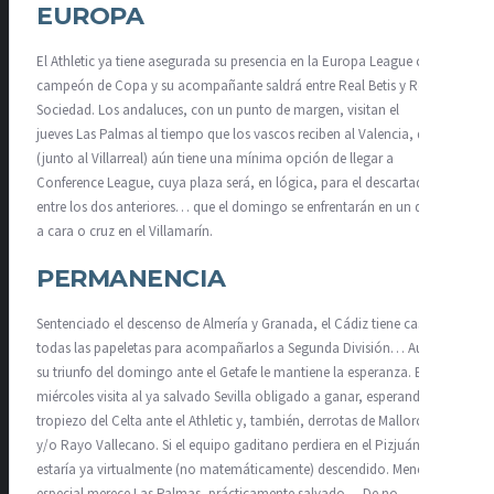
EUROPA
El Athletic ya tiene asegurada su presencia en la Europa League como
campeón de Copa y su acompañante saldrá entre Real Betis y Real
Sociedad. Los andaluces, con un punto de margen, visitan el
jueves Las Palmas al tiempo que los vascos reciben al Valencia, que
(junto al Villarreal) aún tiene una mínima opción de llegar a
Conference League, cuya plaza será, en lógica, para el descartado
entre los dos anteriores… que el domingo se enfrentarán en un duelo
a cara o cruz en el Villamarín.
PERMANENCIA
Sentenciado el descenso de Almería y Granada, el Cádiz tiene casi
todas las papeletas para acompañarlos a Segunda División… Aunque
su triunfo del domingo ante el Getafe le mantiene la esperanza. El
miércoles visita al ya salvado Sevilla obligado a ganar, esperando el
tropiezo del Celta ante el Athletic y, también, derrotas de Mallorca
y/o Rayo Vallecano. Si el equipo gaditano perdiera en el Pizjuán
estaría ya virtualmente (no matemáticamente) descendido. Mención
especial merece Las Palmas, prácticamente salvado… De no