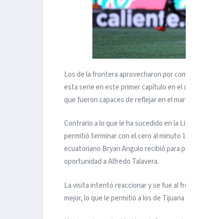
Los de la frontera aprovecharon por completo su co
esta serie en este primer capítulo en el que fuero
que fueron capaces de reflejar en el marcador.
Contrario a lo que le ha sucedido en la Liga MX, lo
permitió terminar con el cero al minuto 18 en un ba
ecuatoriano Bryan Angulo recibió para ponerse de f
oportunidad a Alfredo Talavera.
La visita intentó reaccionar y se fue al frente en p
mejor, lo que le permitió a los de Tijuana aumentar l