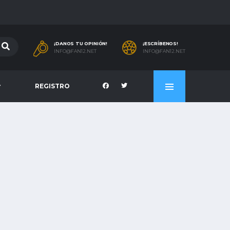
¡DANOS TU OPINIÓN!
¡ESCRÍBENOS!
INFO@FAN12.NET
INFO@FAN12.NET
REGISTRO