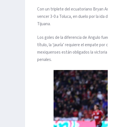
Con un triplete del ecuatoriano Bryan Angulo, Xolos
vencer 3-0 a Toluca, en duelo por la ida de semifin
Tijuana.
Los goles de la diferencia de Angulo fueron a los mi
título, la ‘jauría’ requiere el empate por cualquier m
mexiquenses están obligados la victoria por cuatro 
penales.