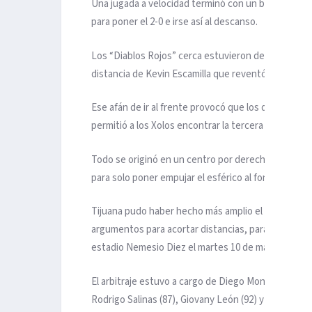
Una jugada a velocidad terminó con un balón filtrad
para poner el 2-0 e irse así al descanso.
Los “Diablos Rojos” cerca estuvieron de recortar la
distancia de Kevin Escamilla que reventó el poste 
Ese afán de ir al frente provocó que los dirigidos p
permitió a los Xolos encontrar la tercera anotación 
Todo se originó en un centro por derecha que lle
para solo poner empujar el esférico al fondo de las 
Tijuana pudo haber hecho más amplio el marcador, 
argumentos para acortar distancias, para irse con 
estadio Nemesio Diez el martes 10 de marzo.
El arbitraje estuvo a cargo de Diego Montaño, quie
Rodrigo Salinas (87), Giovany León (92) y a Alfredo Ta