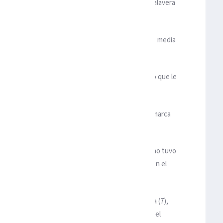
o para Angulo, quien definió entre las piernas de Talavera
 ventaja al inicio del complemento en un disparo de media
derecho.
or José Manuel de la Torre dejaran espacios atrás, lo que le
al minuto 54.
gó hasta segundo poste donde Angulo apareció sin marca
redes.
pero careció de contundencia ante un Toluca que no tuvo
un resultado muy complicado que buscará revertir en el
n tuvo una buena labor. Amonestó a Kevin Escamilla (7),
lavera tras el silbatazo final; Carlos Higuera (88) y el