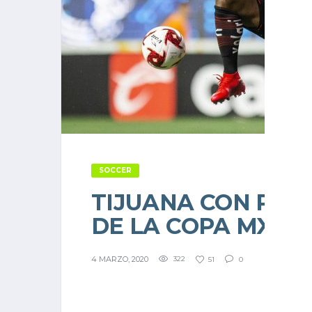
SOCCER
TIJUANA CON PIE 
DE LA COPA MX
4 MARZO, 2020
322
51
0