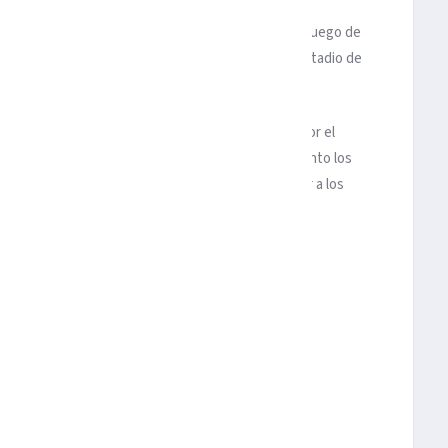
 de Tijuana dio un paso muy importante a la final, luego de
ales de la Copa MX Clausura 2020, disputado en el estadio de
nutos 18, 36 y 54. Para amarrar su boleto al duelo por el
arcador, el triunfo o inclusive perder por dos, en tanto los
para avanzar o al menos por tres goles para obligar a los