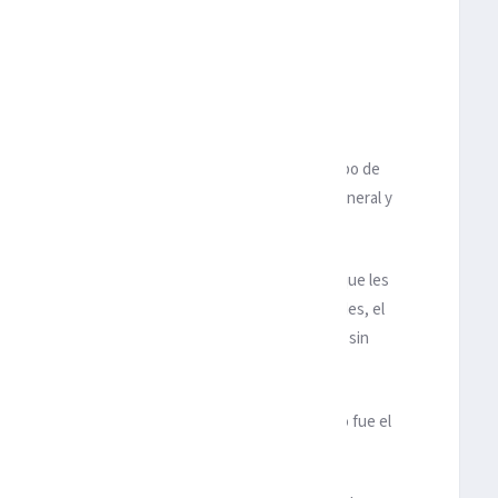
ndición de local para prácticamente definir el rumbo de
n mejores durante prácticamente todo el trámite general y
s de casa ofrecieron un desempeño casi perfecto y que les
lón por derecha al área donde, con muchas facilidades, el
rente y sacar un disparo pegado al poste que dejó sin
os del empate, sin embargo, su trabajo defensivo no fue el
a ventaja.