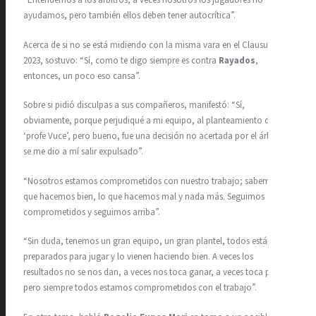
“Entendemos a los árbitros, a veces nosotros los jugadores no
ayudamos, pero también ellos deben tener autocrítica”.
Acerca de si no se está midiendo con la misma vara en el Clausura
2023, sostuvo: “Sí, como te digo siempre es contra
Rayados
,
entonces, un poco eso cansa”.
Sobre si pidió disculpas a sus compañeros, manifestó: “Sí,
obviamente, porque perjudiqué a mi equipo, al planteamiento del
‘profe Vuce’, pero bueno, fue una decisión no acertada por el árbitro y
se me dio a mí salir expulsado”.
“Nosotros estamos comprometidos con nuestro trabajo; sabemos lo
que hacemos bien, lo que hacemos mal y nada más. Seguimos
comprometidos y seguimos arriba”.
“Sin duda, tenemos un gran equipo, un gran plantel, todos están
preparados para jugar y lo vienen haciendo bien. A veces los
resultados no se nos dan, a veces nos toca ganar, a veces toca perder,
pero siempre todos estamos comprometidos con el trabajo”.