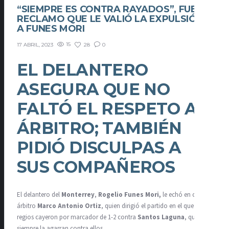
“SIEMPRE ES CONTRA RAYADOS”, FUE EL
RECLAMO QUE LE VALIÓ LA EXPULSIÓN
A FUNES MORI
15
28
0
17 ABRIL, 2023
EL DELANTERO
ASEGURA QUE NO
FALTÓ EL RESPETO AL
ÁRBITRO; TAMBIÉN
PIDIÓ DISCULPAS A
SUS COMPAÑEROS
El delantero del
Monterrey
,
Rogelio Funes Mori,
le echó en cara al
árbitro
Marco Antonio Ortiz
, quien dirigió el partido en el que los
regios cayeron por marcador de 1-2 contra
Santos Laguna
, que
siempre la agarran contra ellos.