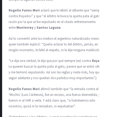
Rogelio Funes Mori
aclaró que le refutó al silbante que “siempre es
contra Rayados” y que “el árbitro le busca la quinta pata al gato”,
razón por la que se fue expulsado en el citado enfrentamiento
entre
Monterrey
y
Santos Laguna
.
Así lo comentó ante los medios el argentino naturalizado mexicano,
quien también explicó: “Quería aclarar lo del árbitro, jamás, en
ningún momento, le falté al respeto, ni le dije ninguna maldición”.
“Le dije una verdad, le dije que por qué siempre (es) contra
Rayados
.
Le quieren buscar la quinta pata al gato, parece que se sintió ofendido
y me terminó expulsando. Así son las reglas y nada más, hay que
seguir adelante y nos quedan dos partidos muy importantes”.}
Rogelio Funes Mori
afirmó también que “la entrada contra el
‘Mochis’ (Luis Cárdenas), fue un exceso, una fuerza desmedida, y no
fueron ni al VAR a verla. Y está claro que, “si hubiésemos sido
nosotros, quizá ni la revisaban, ni expulsaban”.