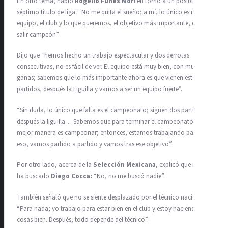
En otro tema, habló
Rogelio Funes Mori
en torno a un posible
séptimo título de liga: “No me quita el sueño; a mí, lo único es mi
equipo, el club y lo que queremos, el objetivo más importante, que es
salir campeón”.
Dijo que “hemos hecho un trabajo espectacular y dos derrotas
consecutivas, no es fácil de ver. El equipo está muy bien, con muchas
ganas; sabemos que lo más importante ahora es que vienen estos dos
partidos, después la Liguilla y vamos a ser un equipo fuerte”.
“Sin duda, lo único que falta es el campeonato; siguen dos partidos y
después la liguilla… Sabemos que para terminar el campeonato de la
mejor manera es campeonar; entonces, estamos trabajando para
eso, vamos partido a partido y vamos tras ese objetivo”.
Por otro lado, acerca de la
Selección Mexicana
, explicó que no lo
ha buscado
Diego Cocca:
“No, no me buscó nadie”.
También señaló que no se siente desplazado por el técnico nacional:
“Para nada; yo trabajo para estar bien en el club y estoy haciendo las
cosas bien. Después, todo depende del técnico”.