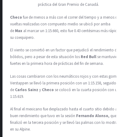
práctica del Gran Premio de Canadá.
Checo
fue de menos a más con el correr del tiempo y a menos de 10
vueltas realizadas con compuesto medio se ubicó por arriba
de
Max
al marcar un 1:15.660, esto fue 0.43 centésimas más rápido que
su coequipero.
El viento se convirtió en un factor que perjudicó el rendimiento de los
bólidos, pero a pesar de esta situación los
Red Bull
se mantuvieron
fuertes en la primera hora de prácticas del fin de semana.
Las cosas cambiaron con los neumáticos rojos y con estas gomas
Verstappen se llevó la primera posición con un 1:15.158, seguido
de
Carlos Sainz
y
Checo
se colocó en la cuarta posición con un
1:15.619.
Al final el mexicano fue desplazado hasta el cuarto sitio debido al
buen rendimiento que tuvo en la sesión
Fernando Alonso,
que
finalizó en la tercera posición y se llevó las palmas con lo mostrado
en su Alpine.