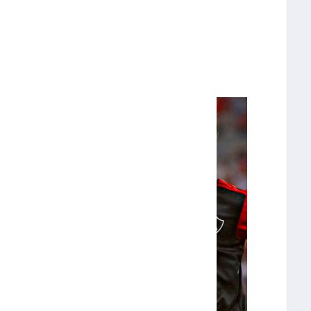
l Clásico Capitalino son los
 del fin de semana.