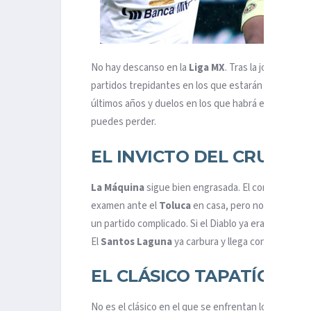
No hay descanso en la
Liga
MX
. Tras la jornada in
partidos trepidantes en los que estarán en juego riv
últimos años y duelos en los que habrá en juego al
puedes perder.
EL INVICTO DEL CRUZ A
La Máquina
sigue bien engrasada. El conjunto que
examen ante el
Toluca
en casa, pero no quiere rel
un partido complicado. Si el Diablo ya era una dur
El
Santos Laguna
ya carbura y llega con el objetivo
EL CLÁSICO TAPATÍO
No es el clásico en el que se enfrentan los dos m