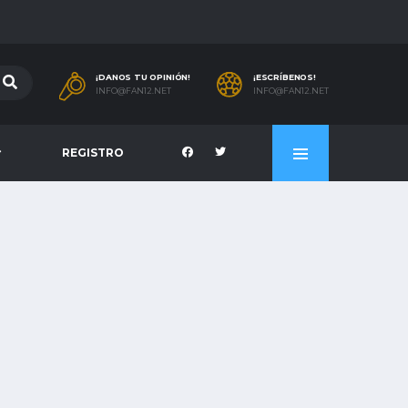
¡DANOS TU OPINIÓN!
¡ESCRÍBENOS!
INFO@FAN12.NET
INFO@FAN12.NET
REGISTRO