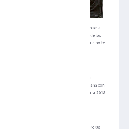
tersemanal el fútbol regresa este fin de semana con nueve
alidades históricas, el invicto del mejor
Cruz Azul
de los
go más que tres puntos. Estas son las cinco cosas que no te
ZUL
 dirige
Pedro Caixinha
pasó este miércoles un duro
ajaciones. El invicto vuelve a escena este fin de semana con
a prueba, más aún puede serlo el campeón del
Clausura 2018
.
 de instalarse en lo más alto de la tabla.
ejores equipos en este momento del campeonato, pero las