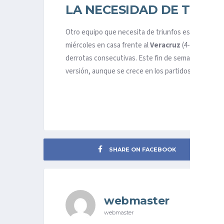
LA NECESIDAD DE TIGRE
Otro equipo que necesita de triunfos es
Tigres
. E
miércoles en casa frente al
Veracruz
(4-0), pero n
derrotas consecutivas. Este fin de semana visita al
versión, aunque se crece en los partidos important
SHARE ON FACEBOOK
webmaster
webmaster