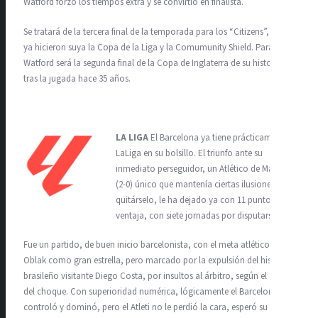
Watford forzó los tiempos extra y se convirtió en finalista.
Se tratará de la tercera final de la temporada para los “Citizens”, que
ya hicieron suya la Copa de la Liga y la Comumunity Shield. Para el
Watford será la segunda final de la Copa de Inglaterra de su historia,
tras la jugada hace 35 años.
LA LIGA
El Barcelona ya tiene prácticamente
LaLiga en su bolsillo. El triunfo ante su
inmediato perseguidor, un Atlético de Madrid
(2-0) único que mantenía ciertas ilusiones de
quitárselo, le ha dejado ya con 11 puntos de
ventaja, con siete jornadas por disputarse.
Fue un partido, de buen inicio barcelonista, con el meta atlético Jan
Oblak como gran estrella, pero marcado por la expulsión del hispano-
brasileño visitante Diego Costa, por insultos al árbitro, según el acta
del choque. Con superioridad numérica, lógicamente el Barcelona
controló y dominó, pero el Atleti no le perdió la cara, esperó su