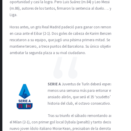
oportunidad y casi la logra. Pero Luis Suárez (m.84) y Leo Messi
(m.86), autores de los tantos, firmaron la sentencia al duelo…. y a la
Liga.
Horas antes, un gris Real Madrid padeció para ganar con remontada
en casa ante el Eibar (2-1). Dos goles de cabeza de Karim Benzema
rescataron a su equipo, que jugó una pésima primera mitad. Se
mantiene tercero, a trece puntos del Barcelona. Su único objetivo es
arrebatar la segunda plaza a su rival ciudadano.
SERIE A
Juventus de Turín deberá esperar al
menos una semana más para entonar el
ansiado alirón, que será el 35 ‘scudetto’ de la
historia del club, el octavo consecutivo.
Tras su triunfo el sábado remontando ante
el Milan (2-1), con primer gol local Dybala (penalti) y tanto decisivo del
nuevo joven ídolo italiano Moise Kean, precisaban de la derrota