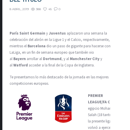
DEL TÍTULO
388
45
0
8 ABRIL, 2019
París Saint Germain
y
Juventus
aplazaron una semana la
celebración del alirón en la Ligue 1 y el Calcio, respectivamente,
mientras el
Barcelona
dio un paso de gigante para hacerse con
LaLiga, en un fin de semana europeo que también vio
al
Bayern
arrollar al
Dortmund
, y al
Manchester City
y
al
Watford
acceder a la final de la Copa de Inglaterra.
Te presentamos lo más destacado de la jornada en las mejores
competiciones europeas.
PREMIER
LEAGUE/FA CUP
El
egipcio Mohamed
Salah (18 tantos en
la presente liga)
volvió a ejercer de