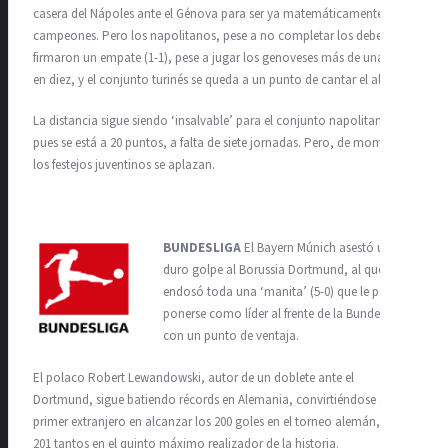
casera del Nápoles ante el Génova para ser ya matemáticamente
campeones. Pero los napolitanos, pese a no completar los deberes,
firmaron un empate (1-1), pese a jugar los genoveses más de una hora
en diez, y el conjunto turinés se queda a un punto de cantar el alirón.
La distancia sigue siendo ‘insalvable’ para el conjunto napolitano,
pues se está a 20 puntos, a falta de siete jornadas. Pero, de momento,
los festejos juventinos se aplazan.
BUNDESLIGA
El Bayern Múnich asestó un
duro golpe al Borussia Dortmund, al que
endosó toda una ‘manita’ (5-0) que le permite
ponerse como líder al frente de la Bundesliga,
con un punto de ventaja.
El polaco Robert Lewandowski, autor de un doblete ante el
Dortmund, sigue batiendo récords en Alemania, convirtiéndose en el
primer extranjero en alcanzar los 200 goles en el torneo alemán, y con
201 tantos en el quinto máximo realizador de la historia.