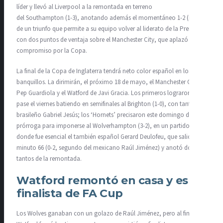
líder y llevó al Liverpool a la remontada en terreno
del Southampton (1-3), anotando además el momentáneo 1-2 (m.80)
de un triunfo que permite a su equipo volver al liderato de la Premier,
con dos puntos de ventaja sobre el Manchester City, que aplazó su
compromiso por la Copa.
La final de la Copa de Inglaterra tendrá neto color español en los
banquillos. La dirimirán, el próximo 18 de mayo, el Manchester City de
Pep Guardiola y el Watford de Javi Gracia. Los primeros lograron su
pase el viernes batiendo en semifinales al Brighton (1-0), con tanto del
brasileño Gabriel Jesús; los ‘Hornets’ precisaron este domingo de la
prórroga para imponerse al Wolverhampton (3-2), en un partido
donde fue esencial el también español Gerard Deulofeu, que salió en el
minuto 66 (0-2, segundo del mexicano Raúl Jiménez) y anotó dos
tantos de la remontada.
Watford remontó en casa y es
finalista de FA Cup
Los Wolves ganaban con un golazo de Raúl Jiménez, pero al final,