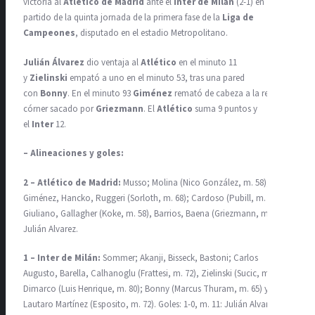
victoria al
Atlético de Madrid
ante el
Inter de Milán
(2-1) en
partido de la quinta jornada de la primera fase de la
Liga de
Campeones
, disputado en el estadio Metropolitano.
Julián Álvarez
dio ventaja al
Atlético
en el minuto 11
y
Zielinski
empató a uno en el minuto 53, tras una pared
con
Bonny
. En el minuto 93
Giménez
remató de cabeza a la red un
córner sacado por
Griezmann
. El
Atlético
suma 9 puntos y
el
Inter
12.
– Alineaciones y goles:
2 – Atlético de Madrid:
Musso; Molina (Nico González, m. 58),
Giménez, Hancko, Ruggeri (Sorloth, m. 68); Cardoso (Pubill, m. 58);
Giuliano, Gallagher (Koke, m. 58), Barrios, Baena (Griezmann, m. 68);
Julián Alvarez.
1 – Inter de Milán:
Sommer; Akanji, Bisseck, Bastoni; Carlos
Augusto, Barella, Calhanoglu (Frattesi, m. 72), Zielinski (Sucic, m. 65),
Dimarco (Luis Henrique, m. 80); Bonny (Marcus Thuram, m. 65) y
Lautaro Martínez (Esposito, m. 72). Goles: 1-0, m. 11: Julián Alvarez. 1-