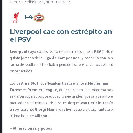
1, m. 53: Zielinski. 2-1, m. 93: Giménez.
1-4
Liverpool cae con estrépito ante
el PSV
Liverpool
cayó con estrépito este miércoles ante el
PSV
(1-4), en la
quinta jornada de la
Liga de Campeones
, y continúa con la mala
racha de resultados tras haber perdido ocho encuentros de los últimos
once partidos.
Los de
Arne Slot
, que llegaban tras caer ante el
Nottigham
Forest
en
Premier League
, donde ocupan la duodécima posición,
se vieron superados por el cuadro neerlandés, que se adelantó en el
marcador en el minuto seis después de que
Ivan Perisic
transformara
un penalti ante
Giorgi Mamardashvili
, que era titular ante la baja de
última hora de
Allison
.
– Alineaciones y goles: