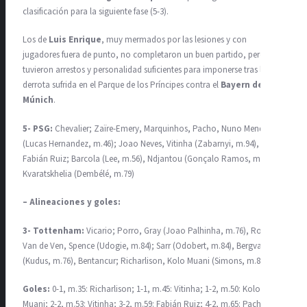
clasificación para la siguiente fase (5-3).
Los de
Luis Enrique
, muy mermados por las lesiones y con
jugadores fuera de punto, no completaron un buen partido, pero
tuvieron arrestos y personalidad suficientes para imponerse tras la
derrota sufrida en el Parque de los Príncipes contra el
Bayern de
Múnich
.
5- PSG:
Chevalier; Zaïre-Emery, Marquinhos, Pacho, Nuno Mendes
(Lucas Hernandez, m.46); Joao Neves, Vitinha (Zabarnyi, m.94),
Fabián Ruiz; Barcola (Lee, m.56), Ndjantou (Gonçalo Ramos, m.79),
Kvaratskhelia (Dembélé, m.79)
– Alineaciones y goles:
3- Tottenham:
Vicario; Porro, Gray (Joao Palhinha, m.76), Romero,
Van de Ven, Spence (Udogie, m.84); Sarr (Odobert, m.84), Bergvall
(Kudus, m.76), Bentancur; Richarlison, Kolo Muani (Simons, m.84)
Goles:
0-1, m.35: Richarlison; 1-1, m.45: Vitinha; 1-2, m.50: Kolo
Muani; 2-2, m.53: Vitinha; 3-2, m.59: Fabián Ruiz; 4-2, m.65: Pacho; 4-