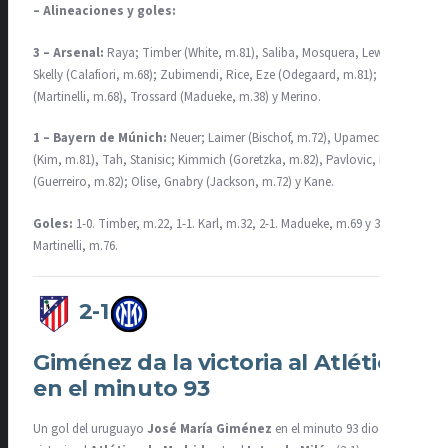
– Alineaciones y goles:
3 – Arsenal:
Raya; Timber (White, m.81), Saliba, Mosquera, Lewis-
Skelly (Calafiori, m.68); Zubimendi, Rice, Eze (Odegaard, m.81); Saka
(Martinelli, m.68), Trossard (Madueke, m.38) y Merino.
1 – Bayern de Múnich:
Neuer; Laimer (Bischof, m.72), Upamecano
(Kim, m.81), Tah, Stanisic; Kimmich (Goretzka, m.82), Pavlovic, Karl
(Guerreiro, m.82); Olise, Gnabry (Jackson, m.72) y Kane.
Goles:
1-0. Timber, m.22, 1-1. Karl, m.32, 2-1. Madueke, m.69 y 3-1.
Martinelli, m.76.
2-1
Giménez da la victoria al Atlético
en el minuto 93
Un gol del uruguayo
José María Giménez
en el minuto 93 dio la