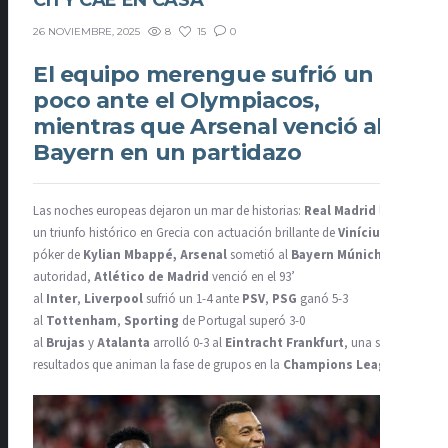
CITY CAE EN CASA
8
15
0
26 NOVIEMBRE, 2025
El equipo merengue sufrió un
poco ante el Olympiacos,
mientras que Arsenal venció al
Bayern en un partidazo
Las noches europeas dejaron un mar de historias:
Real Madrid
logró
un triunfo histórico en Grecia con actuación brillante de
Vinícius
y
póker de
Kylian Mbappé,
Arsenal
sometió al
Bayern Múnich
con
autoridad,
Atlético de Madrid
venció en el 93’
al
Inter
,
Liverpool
sufrió un 1-4 ante
PSV
,
PSG
ganó 5-3
al
Tottenham
,
Sporting
de Portugal superó 3-0
al
Brujas
y
Atalanta
arrolló 0-3 al
Eintracht Frankfurt
, una serie de
resultados que animan la fase de grupos en la
Champions League
.