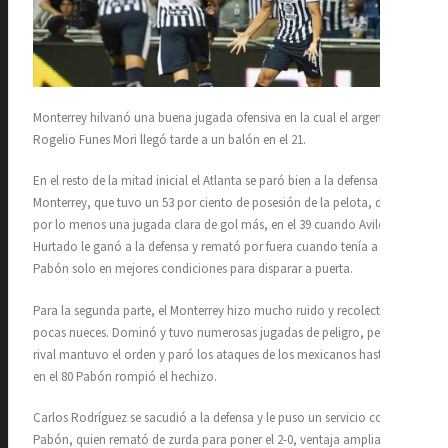
Monterrey hilvanó una buena jugada ofensiva en la cual el argentino
Rogelio Funes Mori llegó tarde a un balón en el 21.
En el resto de la mitad inicial el Atlanta se paró bien a la defensa y
Monterrey, que tuvo un 53 por ciento de posesión de la pelota, dejó ir
por lo menos una jugada clara de gol más, en el 39 cuando Avilés
Hurtado le ganó a la defensa y remató por fuera cuando tenía a
Pabón solo en mejores condiciones para disparar a puerta.
Para la segunda parte, el Monterrey hizo mucho ruido y recolectó
pocas nueces. Dominó y tuvo numerosas jugadas de peligro, pero el
rival mantuvo el orden y paró los ataques de los mexicanos hasta que
en el 80 Pabón rompió el hechizo.
Carlos Rodríguez se sacudió a la defensa y le puso un servicio corto a
Pabón, quien remató de zurda para poner el 2-0, ventaja ampliada en