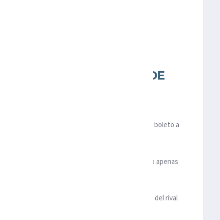
N UNA REMONTADA
 LOS MEJORES CUATRO DE
 DE UNA VIBRANTE
nó por doblegarlo por 3-2, con lo cual consiguió su boleto a
e la
Liga MX
sobreviviente en la
Leagues Cup
.
idamente tomó ventaja en el cotejo, ya que cuando apenas
nte un penal cobrado por Denis Bouanga.
a salida, por lo cual le complicó el funcionamiento del rival
daba en el esfuerzo.