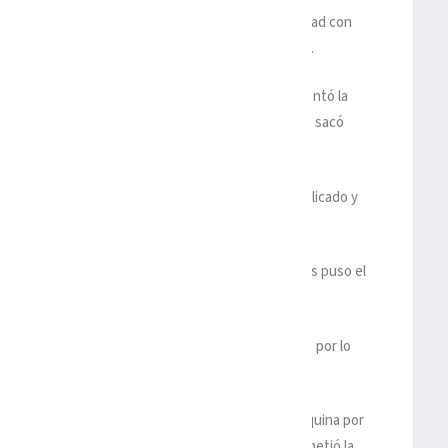
, se apoderó del mediocampo y tuvo una oportunidad con
es, pero envió el esférico por encima del travesaño.
del cotejo, pero el conjunto estadunidense incrementó la
z, quien recibió la pelota en el área y no perdonó, sacó
al cayó el 2-0.
 en el marcador, pero se midió a un rival fue complicado y
 en ello.
o por Fernando ‘Tano’ Ortiz, luego que Sergio Canales puso el
enal, lo cual le daba esperanza a su equipo.
ta Esteban Andrada respondió cuando fue exigido, por lo
rementar la diferencia en el marcador.
os cuando logró la igualada, ya que en un tiro de esquina por
quien remató y Sergi Palencia buscó rechazar, pero metió la