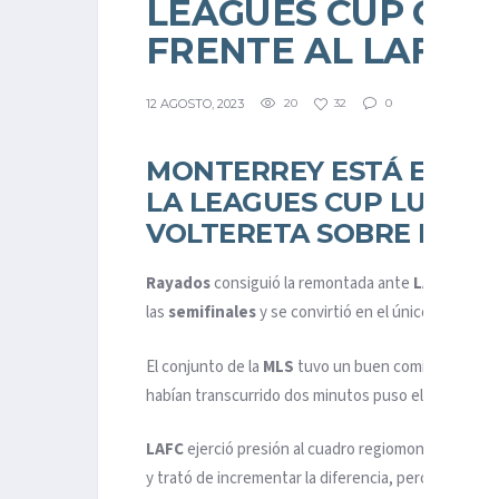
LEAGUES CUP CO
FRENTE AL LAFC
12 AGOSTO, 2023
20
32
0
MONTERREY ESTÁ ENTRE
LA LEAGUES CUP LUEGO
VOLTERETA SOBRE LAFC.
Rayados
consiguió la remontada ante
LAFC
y termi
las
semifinales
y se convirtió en el único equipo d
El conjunto de la
MLS
tuvo un buen comienzo y ráp
habían transcurrido dos minutos puso el 1-0 media
LAFC
ejerció presión al cuadro regiomontano desde l
y trató de incrementar la diferencia, pero todo que