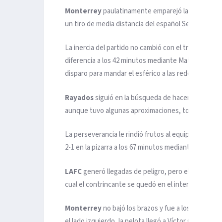
Monterrey
paulatinamente emparejó las acciones
un tiro de media distancia del español Sergio Canal
La inercia del partido no cambió con el transcurso 
diferencia a los 42 minutos mediante Mateusz Bogus
disparo para mandar el esférico a las redes, con lo cu
Rayados
siguió en la búsqueda de hacerse presente
aunque tuvo algunas aproximaciones, todo quedaba
La perseverancia le rindió frutos al equipo dirigid
2-1 en la pizarra a los 67 minutos mediante un tiro p
LAFC
generó llegadas de peligro, pero el guardame
cual el contrincante se quedó en el intento por inc
Monterrey
no bajó los brazos y fue a los 80 minut
el lado izquierdo, la pelota llegó a Víctor Guzmán, 