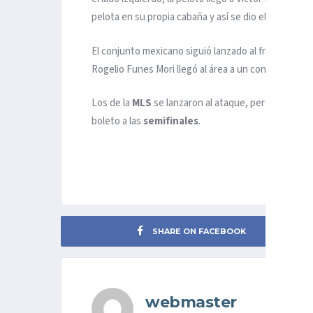
pelota en su propia cabaña y así se dio el 2-2.
El conjunto mexicano siguió lanzado al frente en bus
Rogelio Funes Mori llegó al área a un contra remate 
Los de la
MLS
se lanzaron al ataque, pero no pudie
boleto a las
semifinales
.
SHARE ON FACEBOOK
webmaster