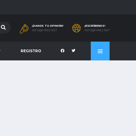
¡DANOS TU OPINIÓN!
¡ESCRÍBENOS!
INFO@FAN12.NET
INFO@FAN12.NET
REGISTRO