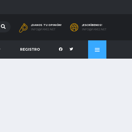
¡DANOS TU OPINIÓN!
¡ESCRÍBENOS!
INFO@FAN12.NET
INFO@FAN12.NET
REGISTRO