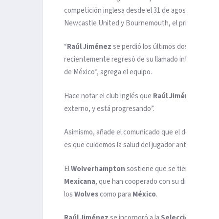
competición inglesa desde el 31 de agosto y sólo 
Newcastle United y Bournemouth, el primero como r
“
Raúl Jiménez
se perdió los últimos dos partidos 
recientemente regresó de su llamado internacional,
de México”, agrega el equipo.
Hace notar el club inglés que
Raúl Jiménez
“está 
externo, y está progresando”.
Asimismo, añade el comunicado que el delantero “toda
es que cuidemos la salud del jugador antes de hace
El
Wolverhampton
sostiene que se tiene una muy
Mexicana
, que han cooperado con su dirección e
los
Wolves
como para
México
.
Raúl Jiménez
se incorporó a la
Selección Mexic