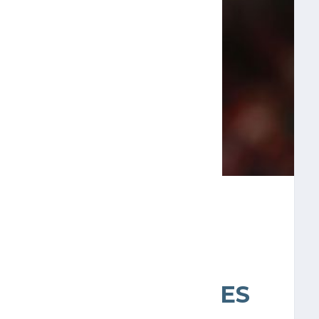
SIÓN EN LA INGLE
S, ESTA VEZ NO SE
, ASEGURAN WOLVES