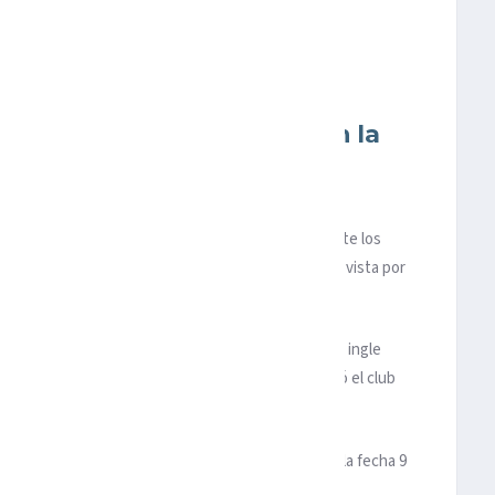
 varios años con molestia en la
olar, pero se agravó y lo
as
l Jiménez
ha tenido problemas de pubalgia durante los
más dificil tratarlo, de acuerdo con información provista por
 un problema en la ingle. Ha tenido problemas en la ingle
mbargo, esta vez ha sido más desafiante”, publicó el club
 entre West Ham United contra Wolverhamtpon en la fecha 9
, el delantero mexicano no ve acción dentro de la