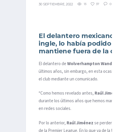
30 SEPTIEMBRE, 2022
13
37
0
El delantero mexicano lleva
ingle, lo había podido contr
mantiene fuera de la canch
El delantero de
Wolverhampton Wanderers
,
Raú
últimos años, sin embargo, en esta ocasión ha sido 
el club mediante un comunicado.
“Como hemos revelado antes,
Raúl Jiménez
tiene
durante los últimos años que hemos manejado, sin e
en redes sociales.
Por lo anterior,
Raúl Jiménez
se perderá el duelo
de la Premier League. En lo que va de la temporada