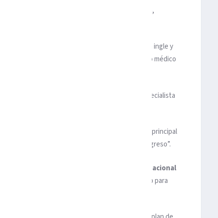
ha estado presente en tres duelos, ante Tottenham,
elevo y el resto desde el arranque.
de la Premier League del club por un problema en la ingle y
 en el que continuó su rehabilitación con el equipo médico
bajo el cuidado de nuestro equipo médico y un especialista
vía está en la fase de rehabilitación. El objetivo principal
r predicciones sobre los tiempos exactos de su regreso”.
 buena relación con los médicos de la
Selección Nacional
n el entendimiento de que
Raúl
es importante tanto para
ana
la semana pasada, “para continuar con nuestro plan de