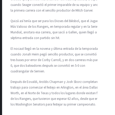
cuando Seager conectó el primer imparable de su equipo y anotó
la primera carrera con el sencillo productor de Mitch Garver.
Quizá así tenía que ser para los Dioses del Béisbol, que el Jugador
Más Valioso de los Rangers, en temporada regular y en la Serie
Mundial, anotara esa carrera, que sacó a Gallen, quien llegó a esa
séptima entrada con partido sin hit.
El nocaut llegó en la novena y última entrada de la temporada
cuando Jonah Heim pegó sencillo productor, que se convirtió en
tres bases por error de Corby Carroll, y en dos carreras más para 3-
0, que dos bateadores después se convirtió en 5-0 con
cuadrangular de Semien.
Después de Eovaldi, Aroldis Chapman y Josh Sborz completaron el
trabajo para comenzar el festejo en Arlington, en el área Dallas-Fort
Worth, en el Norte de Texas y todos los lugares donde existan fans
de los Rangers, que tuvieron que esperar 62 años, desde que eran
los Washington Senators para festejar su primer campeonato.