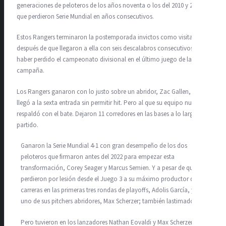
generaciones de peloteros de los años noventa o los del 2010 y 2011,
que perdieron Serie Mundial en años consecutivos.
Estos Rangers terminaron la postemporada invictos como visitantes,
después de que llegaron a ella con seis descalabros consecutivos y
haber perdido el campeonato divisional en el último juego de la
campaña.
Los Rangers ganaron con lo justo sobre un abridor, Zac Gallen, que
llegó a la sexta entrada sin permitir hit. Pero al que su equipo nunca
respaldó con el bate. Dejaron 11 corredores en las bases a lo largo del
partido.
Ganaron la Serie Mundial 4-1 con gran desempeño de los dos
peloteros que firmaron antes del 2022 para empezar esta
transformación, Corey Seager y Marcus Semien. Y a pesar de que
perdieron por lesión desde el Juego 3 a su máximo productor de
carreras en las primeras tres rondas de playoffs, Adolis García, y a
uno de sus pitchers abridores, Max Scherzer; también lastimado.
Pero tuvieron en los lanzadores Nathan Eovaldi y Max Scherzer a