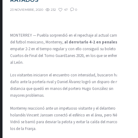
RAYADOS
232
47
0
23 NOVIEMBRE, 2020
MONTERREY — Puebla sorprendió en el repechaje al actual campeón
del futbol mexicano, Monterrey,
al derrotarlo 4-2 en penales
tras
empatar 2-2 en el tiempo regular y con ello consiguió su boleto a los
Cuartos de Final del Torno Guard1anes 2020, en los que se enfrentará
al León.
Los visitantes iniciaron el encuentro con intensidad, buscaron hacer
daño ante la portería rival y Daniel Álvarez logró un disparo de media
distancia que quedó en manos del portero Hugo González sin
mayores problemas.
Monterrey reaccionó ante un impetuoso visitante y el delantero
holandés Vincent Janssen conectó el esférico en el área, pero Néstor
Vidrió se barrió para desviar la pelota y evitar la caída del marco de
los de la Franja.