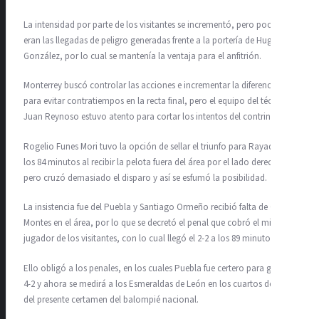
La intensidad por parte de los visitantes se incrementó, pero pocas
eran las llegadas de peligro generadas frente a la portería de Hugo
González, por lo cual se mantenía la ventaja para el anfitrión.
Monterrey buscó controlar las acciones e incrementar la diferencia
para evitar contratiempos en la recta final, pero el equipo del técnico
Juan Reynoso estuvo atento para cortar los intentos del contrincante.
Rogelio Funes Mori tuvo la opción de sellar el triunfo para Rayados a
los 84 minutos al recibir la pelota fuera del área por el lado derecho,
pero cruzó demasiado el disparo y así se esfumó la posibilidad.
La insistencia fue del Puebla y Santiago Ormeño recibió falta de César
Montes en el área, por lo que se decretó el penal que cobró el mismo
jugador de los visitantes, con lo cual llegó el 2-2 a los 89 minutos.
Ello obligó a los penales, en los cuales Puebla fue certero para ganar
4-2 y ahora se medirá a los Esmeraldas de León en los cuartos de final
del presente certamen del balompié nacional.