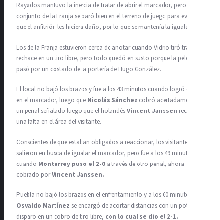
Rayados mantuvo la inercia de tratar de abrir el marcador, pero el
conjunto de la Franja se paró bien en el terreno de juego para evitar
que el anfitrión les hiciera daño, por lo que se mantenía la igualada.
Los de la Franja estuvieron cerca de anotar cuando Vidrio tiró tras un
rechace en un tiro libre, pero todo quedó en susto porque la pelota
pasó por un costado de la portería de Hugo González.
El local no bajó los brazos y fue a los 43 minutos cuando logró el 1-0
en el marcador, luego que
Nicolás Sánchez
cobró acertadamente
un penal señalado luego que el holandés
Vincent Janssen
recibió
una falta en el área del visitante.
Conscientes de que estaban obligados a reaccionar, los visitantes
salieron en busca de igualar el marcador, pero fue a los 49 minutos
cuando
Monterrey puso el 2-0
a través de otro penal, ahora
cobrado por
Vincent Janssen.
Puebla no bajó los brazos en el enfrentamiento y a los 60 minutos
Osvaldo Martínez
se encargó de acortar distancias con un potente
disparo en un cobro de tiro libre,
con lo cual se dio el 2-1.