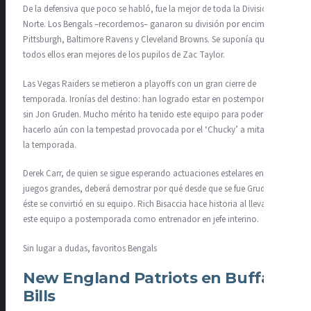
De la defensiva que poco se habló, fue la mejor de toda la División
Norte. Los Bengals –recordemos– ganaron su división por encima de
Pittsburgh, Baltimore Ravens y Cleveland Browns. Se suponía que
todos ellos eran mejores de los pupilos de Zac Taylor.
Las Vegas Raiders se metieron a playoffs con un gran cierre de
temporada. Ironías del destino: han logrado estar en postemporada
sin Jon Gruden. Mucho mérito ha tenido este equipo para poder
hacerlo aún con la tempestad provocada por el ‘Chucky’ a mitad de
la temporada.
Derek Carr, de quien se sigue esperando actuaciones estelares en
juegos grandes, deberá demostrar por qué desde que se fue Gruden,
éste se convirtió en su equipo. Rich Bisaccia hace historia al llevar a
este equipo a postemporada como entrenador en jefe interino.
Sin lugar a dudas, favoritos Bengals
New England Patriots en Buffalo
Bills