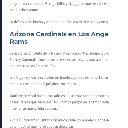
un gran ala cerrada en George Kittle y el jugador más versátil en la liga
con Deebo Samuel.
Su defensiva es buena y pondrá a prueba a Dak Prescott y compañía
Arizona Cardinals en Los Angeles
Rams
De esa División Oeste de la Nacional calificaron tres equipos, y los
Rams y Cardinals –miembros de ese sector– se volverán a enfrentar
por tercera ocasión en el año.
Los Angeles y Arizona dividieron triunfos, y nada de lo hecho en esos
partidos cuenta para el próximo encuentro.
Matthew Stafford ha equivocado en las últimas semanas muchos
pases. Parece que “escogió” los últimos juegos de la temporada para
mostrar su más pálida versión.
Aun así, los Rams cuentan con mucho talento a ambos lados del
balón, por lo que no se pueden descartar