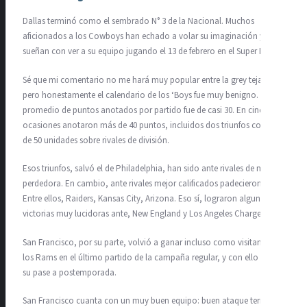
Dallas terminó como el sembrado N° 3 de la Nacional. Muchos
aficionados a los Cowboys han echado a volar su imaginación y
sueñan con ver a su equipo jugando el 13 de febrero en el Super Bowl.
Sé que mi comentario no me hará muy popular entre la grey tejana,
pero honestamente el calendario de los ‘Boys fue muy benigno. El
promedio de puntos anotados por partido fue de casi 30. En cinco
ocasiones anotaron más de 40 puntos, incluidos dos triunfos con más
de 50 unidades sobre rivales de división.
Esos triunfos, salvó el de Philadelphia, han sido ante rivales de marca
perdedora. En cambio, ante rivales mejor calificados padecieron.
Entre ellos, Raiders, Kansas City, Arizona. Eso sí, lograron algunas
victorias muy lucidoras ante, New England y Los Angeles Chargers.
San Francisco, por su parte, volvió a ganar incluso como visitante a
los Rams en el último partido de la campaña regular, y con ello logró
su pase a postemporada.
San Francisco cuanta con un muy buen equipo: buen ataque terrestre,