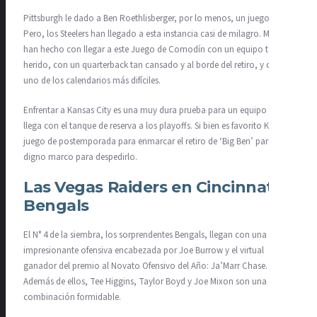
Pittsburgh le dado a Ben Roethlisberger, por lo menos, un juego extra.
Pero, los Steelers han llegado a esta instancia casi de milagro. Mucho
han hecho con llegar a este Juego de Comodín con un equipo tan
herido, con un quarterback tan cansado y al borde del retiro, y con
uno de los calendarios más difíciles.
Enfrentar a Kansas City es una muy dura prueba para un equipo que
llega con el tanque de reserva a los playoffs. Si bien es favorito KC, un
juego de postemporada para enmarcar el retiro de ‘Big Ben’ parece un
digno marco para despedirlo.
Las Vegas Raiders en Cincinnati
Bengals
El N° 4 de la siembra, los sorprendentes Bengals, llegan con una
impresionante ofensiva encabezada por Joe Burrow y el virtual
ganador del premio al Novato Ofensivo del Año: Ja’Marr Chase.
Además de ellos, Tee Higgins, Taylor Boyd y Joe Mixon son una
combinación formidable.