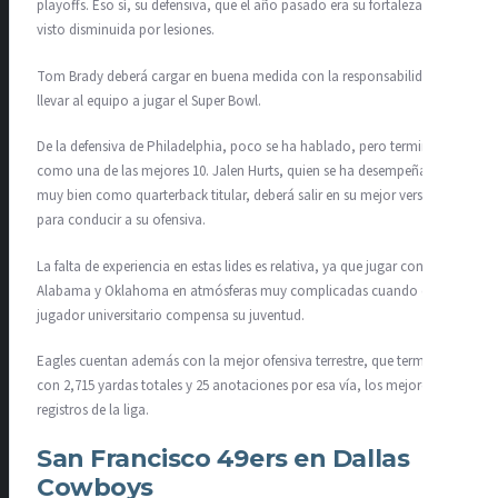
playoffs. Eso sí, su defensiva, que el año pasado era su fortaleza, se ha
visto disminuida por lesiones.
Tom Brady deberá cargar en buena medida con la responsabilidad de
llevar al equipo a jugar el Super Bowl.
De la defensiva de Philadelphia, poco se ha hablado, pero terminó
como una de las mejores 10. Jalen Hurts, quien se ha desempeñado
muy bien como quarterback titular, deberá salir en su mejor versión
para conducir a su ofensiva.
La falta de experiencia en estas lides es relativa, ya que jugar con
Alabama y Oklahoma en atmósferas muy complicadas cuando era
jugador universitario compensa su juventud.
Eagles cuentan además con la mejor ofensiva terrestre, que terminó
con 2,715 yardas totales y 25 anotaciones por esa vía, los mejores
registros de la liga.
San Francisco 49ers en Dallas
Cowboys