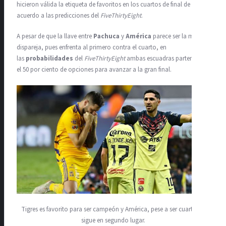
hicieron válida la etiqueta de favoritos en los cuartos de final de
acuerdo a las predicciones del
FiveThirtyEight
.
A pesar de que la llave entre
Pachuca
y
América
parece ser la más
dispareja, pues enfrenta al primero contra el cuarto, en
las
probabilidades
del
FiveThirtyEight
ambas escuadras parten con
el 50 por ciento de opciones para avanzar a la gran final.
Tigres es favorito para ser campeón y América, pese a ser cuarto, le
sigue en segundo lugar.