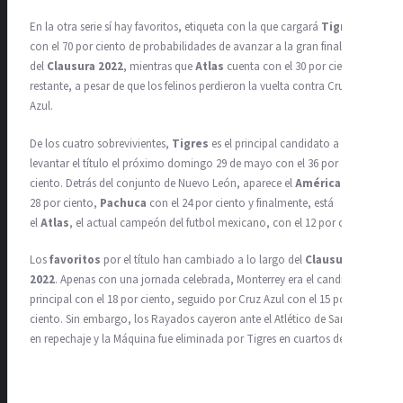
En la otra serie sí hay favoritos, etiqueta con la que cargará
Tigres
,
con el 70 por ciento de probabilidades de avanzar a la gran final
del
Clausura 2022
, mientras que
Atlas
cuenta con el 30 por ciento
restante, a pesar de que los felinos perdieron la vuelta contra Cruz
Azul.
De los cuatro sobrevivientes,
Tigres
es el principal candidato a
levantar el título el próximo domingo 29 de mayo con el 36 por
ciento. Detrás del conjunto de Nuevo León, aparece el
América
con el
28 por ciento,
Pachuca
con el 24 por ciento y finalmente, está
el
Atlas
, el actual campeón del futbol mexicano, con el 12 por ciento.
Los
favoritos
por el título han cambiado a lo largo del
Clausura
2022
. Apenas con una jornada celebrada, Monterrey era el candidato
principal con el 18 por ciento, seguido por Cruz Azul con el 15 por
ciento. Sin embargo, los Rayados cayeron ante el Atlético de San Luis
en repechaje y la Máquina fue eliminada por Tigres en cuartos de final.