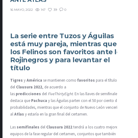
ANTE ATLAS
147
39
0
16 MAYO, 2022
La serie entre Tuzos y Águilas
está muy pareja, mientras que
los Felinos son favoritos ante los
Rojinegros y para levantar el
título
Tigres
y
América
se mantienen como
favoritos
para el título
del
Clausura 2022
, de acuerdo a
las
predicciones
del
FiveThirtyEight
. En las llaves de semifinales
destaca que
Pachuca
y las Águilas parten con el 50 por ciento de
probabilidades, mientras que el conjunto de Nuevo León vencería
al
Atlas
y estaría en la gran final del certamen.
Las
semifinales
del
Clausura 2022
tendrá a los cuatro mejores
equipos de la fase regular del certamen, conjuntos que también