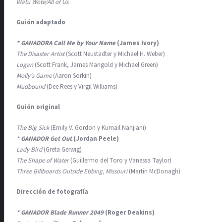
Watu Wote/All of Us
Guión adaptado
* GANADORA Call Me by Your Name
(James Ivory)
The Disaster Artist
(Scott Neustadter y Michael H. Weber)
Logan
(Scott Frank, James Mangold y Michael Green)
Molly’s Game
(Aaron Sorkin)
Mudbound
(Dee Rees y Virgil Williams)
Guión original
The Big Sick
(Emily V. Gordon y Kumail Nanjiani)
* GANADOR Get Out
(Jordan Peele)
Lady Bird
(Greta Gerwig)
The Shape of Water
(Guillermo del Toro y Vanessa Taylor)
Three Billboards Outside Ebbing, Missouri
(Martin McDonagh)
Dirección de fotografía
* GANADOR Blade Runner 2049
(Roger Deakins)