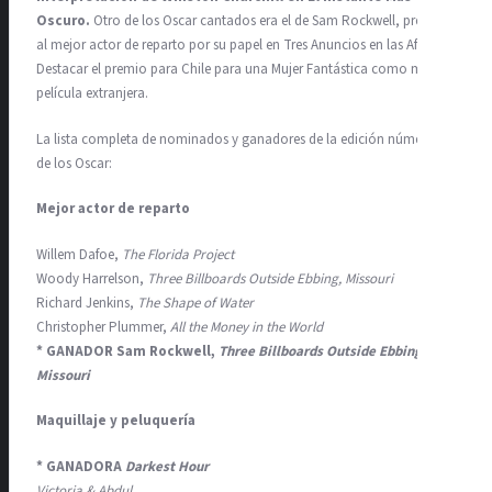
Oscuro.
Otro de los Oscar cantados era el de Sam Rockwell, premio
al mejor actor de reparto por su papel en Tres Anuncios en las Afueras.
Destacar el premio para Chile para una Mujer Fantástica como mejor
película extranjera.
La lista completa de nominados y ganadores de la edición número 90
de los Oscar:
Mejor actor de reparto
Willem Dafoe,
The Florida Project
Woody Harrelson,
Three Billboards Outside Ebbing, Missouri
Richard Jenkins,
The Shape of Water
Christopher Plummer,
All the Money in the World
* GANADOR Sam Rockwell,
Three Billboards Outside Ebbing,
Missouri
Maquillaje y peluquería
* GANADORA
Darkest Hour
Victoria & Abdul