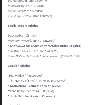
Darkest Hour
(Bruno Delbonnel)
Dunkirk
(Hoyte van Hoytema)
Mudbound
(Rachel Morrison)
The Shape of Water
(Dan Laustsen)
Banda sonora original
Dunkirk
(Hans Zimmer)
Phantom Thread
(Jonny Greenwood)
* GANADORA The Shape of Water
(Alexandre Desplat)
Star Wars: The Last Jedi
(John Williams)
Three Billboards Outside Ebbing, Missouri
(Carter Burwell)
Canción original
“Mighty River” (
Mudbound
)
“The Mystery of Love” (
Call Me by Your Name
)
* GANADORA “Remember Me” (
Coco
)
“Stand Up for Something” (
Marshall
)
“This Is Me” (
The Greatest Showman
)