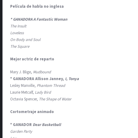
Película de habla no inglesa
* GANADORA A Fantastic Woman
The Insult
Loveless
On Body and Soul
The Square
Mejor actriz de reparto
Mary J. Blige,
Mudbound
* GANADORA Allison Janney,
I, Tonya
Lesley Manville,
Phantom Thread
Laurie Metcalf,
Lady Bird
Octavia Spencer,
The Shape of Water
Cortometraje animado
* GANADOR
Dear Basketball
Garden Party