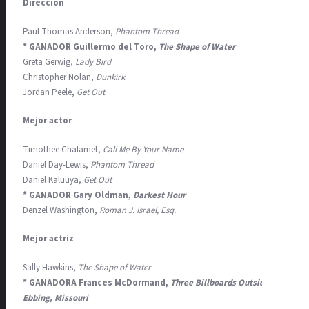
Dirección
Paul Thomas Anderson,
Phantom Thread
* GANADOR Guillermo del Toro,
The Shape of Water
Greta Gerwig,
Lady Bird
Christopher Nolan,
Dunkirk
Jordan Peele,
Get Out
Mejor actor
Timothee Chalamet,
Call Me By Your Name
Daniel Day-Lewis,
Phantom Thread
Daniel Kaluuya,
Get Out
* GANADOR Gary Oldman,
Darkest Hour
Denzel Washington,
Roman J. Israel, Esq.
Mejor actriz
Sally Hawkins,
The Shape of Water
* GANADORA Frances McDormand,
Three Billboards Outside
Ebbing, Missouri