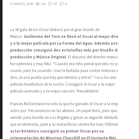
415
87
0
5 MARZO, 2018
La 90 gala de los Oscar destacó por el gran triunfo de
México.
Guillermo del Toro se llevó el Oscar al mejor director
y a la mejor película por La Forma del Agua. Además esta
producción consiguió dos estatuillas más por Diseño de
producción y Música Original
. El discurso del director mexicano
fue optimista y muy feliz: “Cuando era niño pensé que esto no podía
ocurrir, pero ha ocurrido. Usar la fantasía para contar historias es un
don, es una puerta que hay que derribar y entrar”. Coco ha sido la otra
película triunfadora de la noche. Consiguió el Oscar a la mejor
película animada y a la mejor canción ‘Recuérdame’.
Frances McDormand ha sido la que ha ganado el Oscar a la mejor
actriz por Tres anuncios en las afueras. Un papel duro, pero que le ha
servido para triunfar en Los Ángeles y ganar su segunda estatuilla. El
que se estrenada, pese a su maravillosa carrera fue Gary Oldman.
El
actor británico consiguió su primer Oscar por su
interpretación de Winston Churchill en El Instante Más