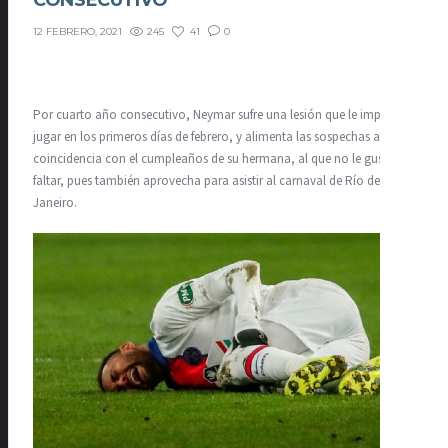
CONSECUTIVO
245
41
0
12 FEBRERO, 2021
Por cuarto año consecutivo, Neymar sufre una lesión que le impide
jugar en los primeros días de febrero, y alimenta las sospechas ante la
coincidencia con el cumpleaños de su hermana, al que no le gusta
faltar, pues también aprovecha para asistir al carnaval de Río de
Janeiro.