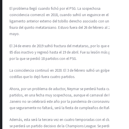
El problema llegó cuando fichó por el PSG. La sospechosa
coincidencia comenzó en 2018, cuando sufrió un esguince en el
ligamento anterior externo del tobillo derecho asociado con una
fisura del quinto metatarsiano. Estuvo fuera del 26 de febrero al 27 de
mayo.
El 24 de enero de 2019 sufrió fractura del metatarso, por lo que estuvo
85 días inactivo y regresó hasta el 19 de abril. Fue su lesión más grave,
por la que se perdió 18 partidos con el PSG.
La coincidencia continuó en 2020. El 3 de febrero sufrió un golpe en las
costillas que lo dejó fuera cuatro partidos.
Ahora, por un problema de aductor, Neymar se perderá hasta cuatro
partidos, en una fecha muy sospechosa, aunque el carnaval de Río de
Janeiro no se celebrará este año por la pandemia de coronavirus. Lo
que seguramente no faltará, será la fiesta de cumpleaños de Rafaella.
Además, ​​esta será la tercera vez en cuatro temporadas con el club que
se perderá un partido decisivo de la Champions League. Se perdió los