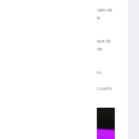
uipos que parten como favoritos para estar en la Finales de
victorias de locales que lograron ante los Sixers de
ivamente.
l alero Kevin Durant volvió a ser decisiva en el ataque de
 y celebraron con triunfo la entrega de los anillos de
 del juego a aportar 32 puntos, incluidos cinco triples,
, que fueron todos defensivos.
 contra su ex-equipo, y logró 27 puntos, incluidos cuatro
e aseguraron la victoria de los Warriors.