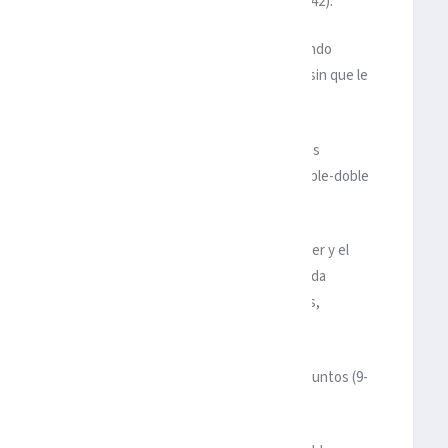
del TD Garden con cinco puntos de desventaja (47-42).
 siempre en control del marcador, que fueron ampliando
 además de seleccionar mejor los tiros a canasta, sin que le
 partido.
o jugadores de los Celtics tuvieron números de dos
s, que surgió como el sexto hombre, al aportar un doble-doble
balón.
co rebotes, mientras que el base reserva Terry Rozier y el
mpleto con los Celtics, tras perderse toda la pasada
lesión que sufrió en el inaugural ante los Cavaliers,
l Embiid de líder al aportar un doble-doble de 23 puntos (9-