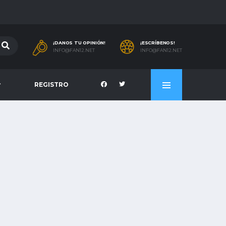
¡DANOS TU OPINIÓN!
¡ESCRÍBENOS!
INFO@FAN12.NET
INFO@FAN12.NET
REGISTRO