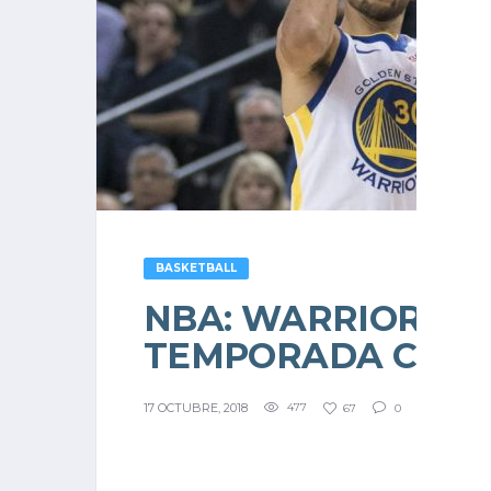
BASKETBALL
NBA: WARRIORS Y 
TEMPORADA CON 
17 OCTUBRE, 2018
477
67
0