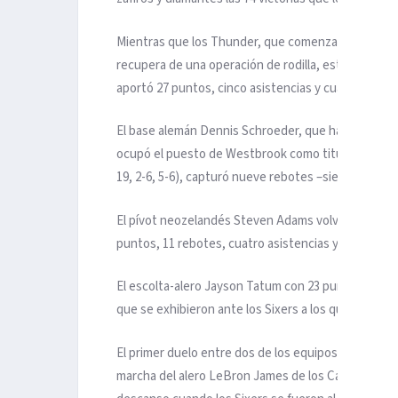
Mientras que los Thunder, que comenzaron la nueva
recupera de una operación de rodilla, estuvieron si
aportó 27 puntos, cinco asistencias y cuatro recup
El base alemán Dennis Schroeder, que ha sido el gr
ocupó el puesto de Westbrook como titular y acab
19, 2-6, 5-6), capturó nueve rebotes –siete defensi
El pívot neozelandés Steven Adams volvió a ser el m
puntos, 11 rebotes, cuatro asistencias y dos recup
El escolta-alero Jayson Tatum con 23 puntos y nue
que se exhibieron ante los Sixers a los que venciero
El primer duelo entre dos de los equipos proyectados
marcha del alero LeBron James de los Cavaliers de 