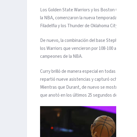
Los Golden State Warriors y los Boston Celtics, eq
la NBA, comenzaron la nueva temporada con sendas 
Filadelfia y los Thunder de Oklahoma City, respect
De nuevo, la combinación del base Stephen Curry y e
los Warriors que vencieron por 108-100 a los Thunder
campeones de la NBA.
Curry brilló de manera especial en todas las facetas
repartió nueve asistencias y capturó ocho rebotes
Mientras que Durant, de nuevo se mostró demoledor
que anotó en los últimos 25 segundos del partido qu