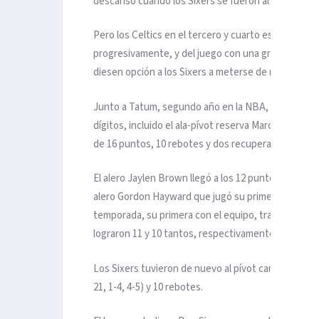
descanso cuando los Sixers se fueron al vestuario 
Pero los Celtics en el tercero y cuarto estuvieron
progresivamente, y del juego con una gran defensa,
diesen opción a los Sixers a meterse de nuevo en el
Junto a Tatum, segundo año en la NBA, otros cuatr
dígitos, incluido el ala-pívot reserva Marcus Morri
de 16 puntos, 10 rebotes y dos recuperaciones de 
El alero Jaylen Brown llegó a los 12 puntos con cin
alero Gordon Hayward que jugó su primer partido co
temporada, su primera con el equipo, tras una grave 
lograron 11 y 10 tantos, respectivamente.
Los Sixers tuvieron de nuevo al pívot camerunés Joe
21, 1-4, 4-5) y 10 rebotes.