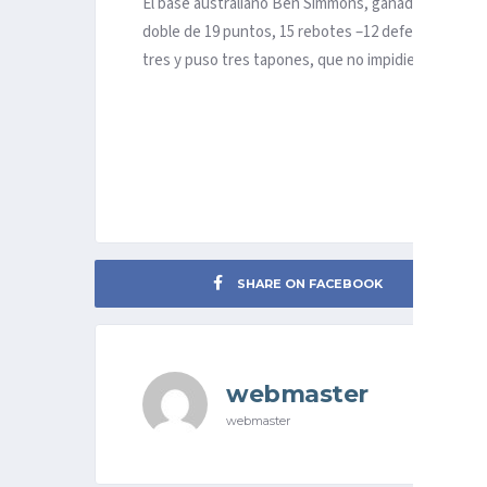
El base australiano Ben Simmons, ganador del prem
doble de 19 puntos, 15 rebotes –12 defensivos–, re
tres y puso tres tapones, que no impidieron la prime
SHARE ON FACEBOOK
webmaster
webmaster