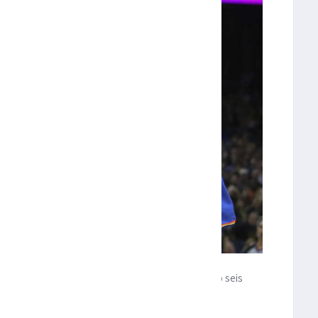
ior con ocho rebotes –siete defensivos–, repartió seis