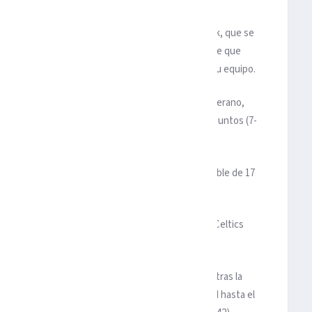
 temporada sin el base estrella Russell Westbrook, que se
empre en el partido con el alero estrella Paul George que
eraciones de balón, que no evitaron la derrota de su equipo.
an fichaje de los Thunder durante el descanso de verano,
ó como segundo máximo encestador al aportar 21 puntos (7-
vos–, y dio seis asistencias en 34 minutos que jugó.
ejor dentro de la pintura al conseguir un doble-doble de 17
eraciones de balón.
ve rebotes encabezó el ataque balanceado de los Celtics
n por paliza de 105-87.
 para luchar por el título de la Conferencia Este, tras la
Cleveland a Los Angeles Lakers, sólo tuvo igualdad hasta el