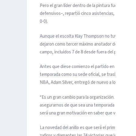
Pero el gran líder dentro de la pintura fue el ala-
defensivos–, repartió cinco asistencias, recuperó t
0-0).
Aunque el escolta Klay Thompson no tuvo su mejor i
dejaron como tercer máximo anotador del equipo des
campo, incluidos 7 de 8 desde fuera del perímetro.
Antes que diese comienzo el partido en el Oracle Ar
temporada como su sede oficial, se trasladan al Ch
NBA, Adam Silver, entregó de nuevo a los jugadores
“Es un gran cambio para la organización. Lo sabemo
asegurarnos de que sea una temporada especial”, de
será una gran motivación en saber que vamos a juga
La novedad del anillo es que será el primero reversi
zafiros y diamantes las 74 victorias que lograron la 