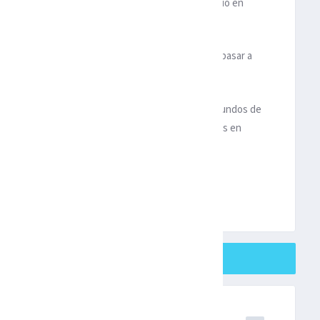
ció renacer en 2021 con la Euro, en 2022 se convirtió en
er, Atalanta y Milan. Juve
e
Inter
consiguieron pasar a
n
terminó último de grupo, directamente fuera.
ague. Su competición fue prácticamente igual. Segundos de
strar su mejor versión en el partido definitivo, ambos en
SHARE ON TWITTER