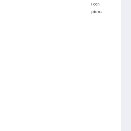
 Europa League, el Roma es el único equipo italiano con
 ocurre desde 2010, cuando el Inter ganara la
Champions
n con
Mourinho
sentando en el banquillo.