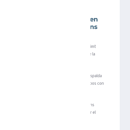
 primero en conseguir estar en
eticiones europeas: Champions
onference League
o
, se convirtió este jueves, tras eliminar al Bodo/Glimt
on más semifinales en competiciones europeas de la
lo. Ahora es el técnico con más semifinales en su espalda
r Alex Ferguson
, el germano
Jupp Heynckes
(ambos con
 Guardiol
a (con nueve).
 semis de las tres competiciones europeas: Champions
demás, puede convertirse en el primero en levantar el