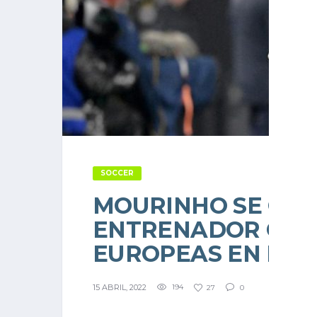
SOCCER
MOURINHO SE CON
ENTRENADOR CON 
EUROPEAS EN LA 
15 ABRIL, 2022
194
27
0