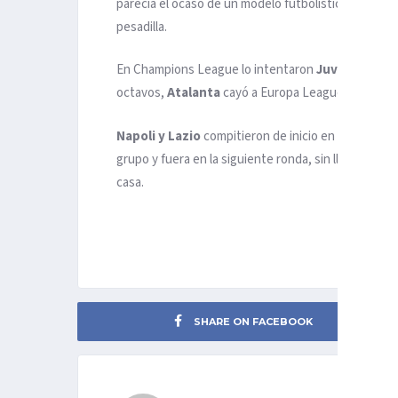
parecía el ocaso de un modelo futbolístico que pare
pesadilla.
En Champions League lo intentaron
Juventus, Int
octavos,
Atalanta
cayó a Europa League y el
Mila
Napoli y Lazio
compitieron de inicio en Europa Le
grupo y fuera en la siguiente ronda, sin llegar a mo
casa.
SHARE ON FACEBOOK