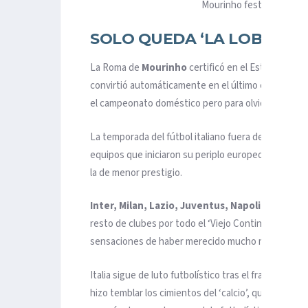
Mourinho festeja con la
SOLO QUEDA ‘LA LOBA’
La Roma de
Mourinho
certificó en el Estadio Olí
convirtió automáticamente en el último cartucho d
el campeonato doméstico pero para olvidar en com
La temporada del fútbol italiano fuera de sus front
equipos que iniciaron su periplo europeo en tres c
la de menor prestigio.
Inter, Milan, Lazio, Juventus, Napoli, Atalant
resto de clubes por todo el ‘Viejo Continente’, per
sensaciones de haber merecido mucho más. Quizá e
Italia sigue de luto futbolístico tras el fracaso de n
hizo temblar los cimientos del ‘calcio’, que urge d