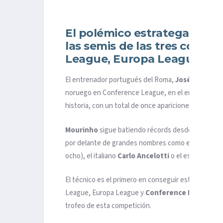
El polémico estratega es el
las semis de las tres comp
League, Europa League y C
El entrenador portugués del Roma,
José Mourinh
noruego en Conference League, en el entrenador c
historia, con un total de once apariciones.
Mourinho
sigue batiendo récords desde el banquil
por delante de grandes nombres como el inglés
Si
ocho), el italiano
Carlo Ancelotti
o el español
Pep
El técnico es el primero en conseguir estar en las
League, Europa League y
Conference League
. A
trofeo de esta competición.