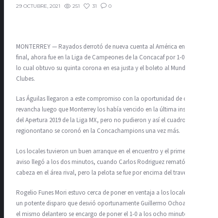
251
31
0
29 OCTUBRE, 2021
MONTERREY — Rayados derrotó de nueva cuenta al América en una
final, ahora fue en la Liga de Campeones de la Concacaf por 1-0, con
lo cual obtuvo su quinta corona en esa justa y el boleto al Mundial de
Clubes.
Las Águilas llegaron a este compromiso con la oportunidad de cobrar
revancha luego que Monterrey los había vencido en la última instancia
del Apertura 2019 de la Liga MX, pero no pudieron y así el cuadro
regionontano se coronó en la Concachampions una vez más.
Los locales tuvieron un buen arranque en el encuentro y el primer
aviso llegó a los dos minutos, cuando Carlos Rodriguez remató de
cabeza en el área rival, pero la pelota se fue por encima del travesaño.
Rogelio Funes Mori estuvo cerca de poner en ventaja a los locales con
un potente disparo que desvió oportunamente Guillermo Ochoa, pero
el mismo delantero se encargo de poner el 1-0 a los ocho minutos,