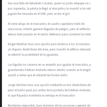
tras una falla de Sebastián Cáceres, quien no pudo despejar un centro
por izquierda, la pelota le llegó al atacante y la mandó a las redes. La
jugada fue revisada en el VAR, pero se dio el gol.
Al verse abajo en el marcador, el cuadro capitalino trató de
reaccionar, intentó generar llegadas de peligro, pero el anfitrión
estuvo bien parado en el sector defensivo para contener los intentos.
Roger Martínez tuvo una opción para América a los 32 minutos con
un disparo desde fuera del área, pero mandó el esférico desviado y así
se esfumó la posibilidad de la igualada.
Las Águilas no cesaron en su empeño por igualar el marcador, pero el
guardameta Esteban Andrada estuvo atento cuando se le exigió y
ayudó a evitar que el visitante les hiciera daño.
Jorge Sánchez tuvo una opción mediante un tiro desde fuera del área,
pero el balón pasó por arriba de la portería de Esteban Andrada, por
lo que Rayados mantenía la ventaja en el marcador.
Monterrey respondió, tuvo dominio de las acciones y generó dos