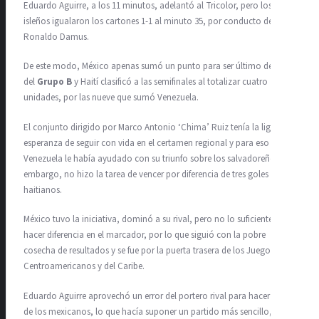
Eduardo Aguirre, a los 11 minutos, adelantó al Tricolor, pero los
isleños igualaron los cartones 1-1 al minuto 35, por conducto de
Ronaldo Damus.
De este modo, México apenas sumó un punto para ser último dentro
del
Grupo B
y Haití clasificó a las semifinales al totalizar cuatro
unidades, por las nueve que sumó Venezuela.
El conjunto dirigido por Marco Antonio ‘Chima’ Ruiz tenía la ligera
esperanza de seguir con vida en el certamen regional y para eso
Venezuela le había ayudado con su triunfo sobre los salvadoreños, sin
embargo, no hizo la tarea de vencer por diferencia de tres goles a los
haitianos.
México tuvo la iniciativa, dominó a su rival, pero no lo suficiente para
hacer diferencia en el marcador, por lo que siguió con la pobre
cosecha de resultados y se fue por la puerta trasera de los Juegos
Centroamericanos y del Caribe.
Eduardo Aguirre aprovechó un error del portero rival para hacer el 1-0
de los mexicanos, lo que hacía suponer un partido más sencillo, pero