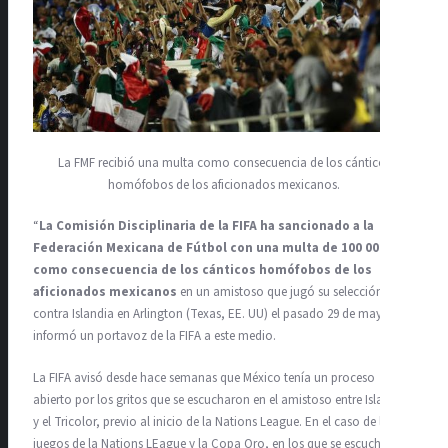
La FMF recibió una multa como consecuencia de los cánticos
homófobos de los aficionados mexicanos.
“
La Comisión Disciplinaria de la FIFA ha sancionado a la
Federación Mexicana de Fútbol con una multa de 100 000 CHF
como consecuencia de los cánticos homófobos de los
aficionados mexicanos
en un amistoso que jugó su selección
contra Islandia en Arlington (Texas, EE. UU) el pasado 29 de mayo”,
informó un portavoz de la FIFA a este medio.
La FIFA avisó desde hace semanas que México tenía un proceso
abierto por los gritos que se escucharon en el amistoso entre Islandia
y el Tricolor, previo al inicio de la Nations League. En el caso de los
juegos de la Nations LEague y la Copa Oro, en los que se escucharon