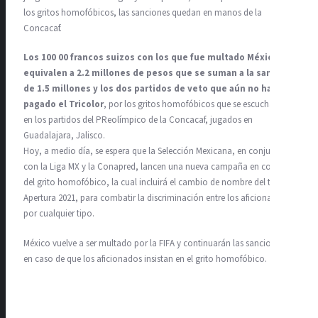
los gritos homofóbicos, las sanciones quedan en manos de la
Concacaf.
Los 100 00 francos suizos con los que fue multado México
equivalen a 2.2 millones de pesos que se suman a la sanción
de 1.5 millones y los dos partidos de veto que aún no ha
pagado el Tricolor
, por los gritos homofóbicos que se escucharon
en los partidos del PReolímpico de la Concacaf, jugados en
Guadalajara, Jalisco.
Hoy, a medio día, se espera que la Selección Mexicana, en conjunto
con la Liga MX y la Conapred, lancen una nueva campaña en contra
del grito homofóbico, la cual incluirá el cambio de nombre del torneo
Apertura 2021, para combatir la discriminación entre los aficionados,
por cualquier tipo.
México vuelve a ser multado por la FIFA y continuarán las sanciones,
en caso de que los aficionados insistan en el grito homofóbico.