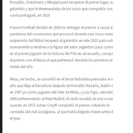
Ronaldo, Griezmann y Mbappé para recuperar el primer lugar, su sexto
galardón y que le desempataba de los cinco que compartía con el
crack portugués, en 2019.
France Football decidió en 2020 no entregar el premio a causa de la
pandemia del coronavirus que provocó durante casi cinco meses la
suspensión del fútbol recuperó el galardón en este 2021 para volver
nuevamente a rendirse a la figura del astro argentino para convertirse
en el primer jugador de la historia del PSG en alcanzarlo, compartido
el premio con el Barça al que perteneció durante los primeros seis
meses del año.
Messi, de hecho, se convirtió en el tercer futbolista premiado el mismo
año que deja el Barcelona después de Ronaldo Nazario, Balón de Oro
en 1997 ya como jugador del Inter de Milán, y Luis Figo, vencedor en
2000 perteneciendo al Real Madrid. Al revés sucedió en una ocasión,
cuando en 1973 Johan Cruyff conquistó el premio vistiendo la
camiseta del club azulgrana, al que había llegado meses antes desde
el Ajax.