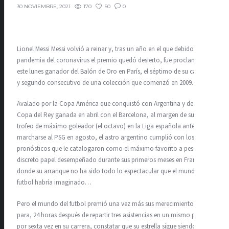
170
50
0
30 NOVIEMBRE, 2021
Lionel Messi Messi volvió a reinar y, tras un año en el que debido a la
pandemia del coronavirus el premio quedó desierto, fue proclamado
este lunes ganador del Balón de Oro en París, el séptimo de su carrera
y segundo consecutivo de una colección que comenzó en 2009.
Avalado por la Copa América que conquistó con Argentina y de la
Copa del Rey ganada en abril con el Barcelona, al margen de su
trofeo de máximo goleador (el octavo) en la Liga española antes de
marcharse al PSG en agosto, el astro argentino cumplió con los
pronósticos que le catalogaron como el máximo favorito a pesar del
discreto papel desempeñado durante sus primeros meses en Francia,
donde su arranque no ha sido todo lo espectacular que el mundo del
futbol habría imaginado…
Pero el mundo del futbol premió una vez más sus merecimientos
para, 24 horas después de repartir tres asistencias en un mismo partido
por sexta vez en su carrera, constatar que su estrella sigue siendo la