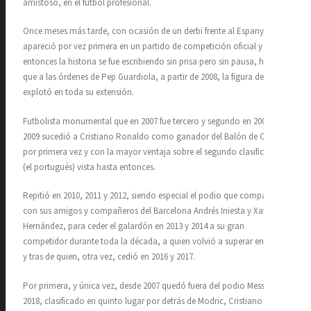
amistoso, en el futbol profesional.
Once meses más tarde, con ocasión de un derbi frente al Espanyol,
apareció por vez primera en un partido de competición oficial y desde
entonces la historia se fue escribiendo sin prisa pero sin pausa, hasta
que a las órdenes de Pep Guardiola, a partir de 2008, la figura de Messi
explotó en toda su extensión.
Futbolista monumental que en 2007 fue tercero y segundo en 2008, en
2009 sucedió a Cristiano Ronaldo como ganador del Balón de Oro,
por primera vez y con la mayor ventaja sobre el segundo clasificado
(el portugués) vista hasta entonces.
Repitió en 2010, 2011 y 2012, siendo especial el podio que compartió
con sus amigos y compañeros del Barcelona Andrés Iniesta y Xavi
Hernández, para ceder el galardón en 2013 y 2014 a su gran
competidor durante toda la década, a quien volvió a superar en 2015
y tras de quien, otra vez, cedió en 2016 y 2017.
Por primera, y única vez, desde 2007 quedó fuera del podio Messi en
2018, clasificado en quinto lugar por detrás de Modric, Cristiano