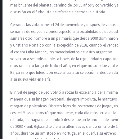
más brillante del planeta, camino de los 35 años y convertido ya sin
discusión en el futbolista de referencia de toda la historia.
Cerradas las votaciones el 24 de noviembre y después de varias
semanas de especulaciones respecto a la posibilidad de que pudiera
sumarse otro nombre a un palmarés que desde 2008 dominaron Messi
y Cristiano Ronaldo con la excepción de 2018, cuando el vencedor fue
el croata Luka Modric, los merecimientos del astro argentino
volvieron a ser indiscutibles a través de la regularidad y capacidad
mostrada a lo largo de todo el año, en el que no solo fue vital en el
Barça sino que lideró con excelencia a su selección antes de adaptarse
a su nueva vida en París.
El nivel de juego de Leo volvió a rozar la excelencia de la misma
manera que su imagen personal, siempre impoluta, le mantuvo al
margen de polémicas. Discreto lejos de los terrenos de juego, en el
césped Messi demostró que mantiene, cada día más cerca de la
retirada, la magia que alumbró desde que un lejano día de noviembre
de 2003 Frank Rijkaard le diera la alternativa, siendo un crío de 16
años, durante un amistoso en Portugal en el que fue su estreno,