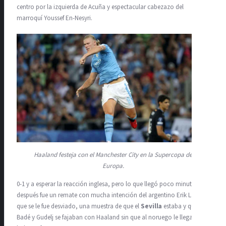
centro por la izquierda de Acuña y espectacular cabezazo del
marroquí Youssef En-Nesyri.
Haaland festeja con el Manchester City en la Supercopa de
Europa.
0-1 y a esperar la reacción inglesa, pero lo que llegó poco minutos
después fue un remate con mucha intención del argentino Erik Lamela
que se le fue desviado, una muestra de que el
Sevilla
estaba y que
Badé y Gudelj se fajaban con Haaland sin que al noruego le llegaran