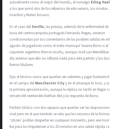
actualmente como el mejor del mundo, el noruego
Erling Haaland
,
a los que sumó dos de los refuerzos de este verano, los croatas Josko
Gvardiol y Mateo Kovacic.
En el caso del
Sevilla
, las previas, además de la enfermedad de última
hora del centrocampista portugués Fernando Reges, vinieron
condicionadas por los comentarios de las posibles salidas en este
agosto de jugadores como el meta marroquí Yassine Bono o el lateral
izquierdo argentino Marcos Acuña, aunque José Luis Mendilibar dijo el
día anterior que ello no influiría nada para este partido y los dos
fueron titulares.
Dijo el técnico vasco que querían ser valientes y jugar bastante tiempo
en el campo del
Manchester City
y en el arranque lo hizo, y suya fue
la primera aproximación, aunque la réplica no tardó en llegar con un
remate del neerlandés Nathan Aké y la respuesta de Bono.
Partido táctico con dos equipos que querían ver las disposiciones del
rival pero en el que también se veía que los recursos de la formación
‘citizen’ podían despertar en cualquier momento, pero ese momento
fue para los hispalenses a los 25 minutos en una salida rápida con