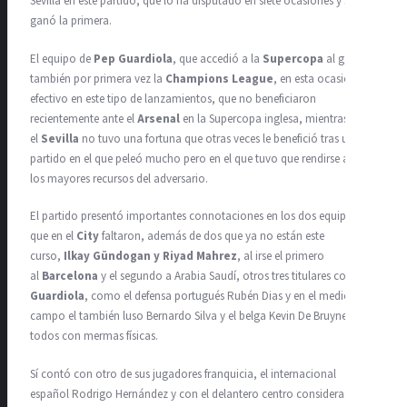
Sevilla en este partido, que lo ha disputado en siete ocasiones y solo
ganó la primera.
El equipo de
Pep Guardiola
, que accedió a la
Supercopa
al ganar
también por primera vez la
Champions League
, en esta ocasión fue
efectivo en este tipo de lanzamientos, que no beneficiaron
recientemente ante el
Arsenal
en la Supercopa inglesa, mientras que
el
Sevilla
no tuvo una fortuna que otras veces le benefició tras un
partido en el que peleó mucho pero en el que tuvo que rendirse ante
los mayores recursos del adversario.
El partido presentó importantes connotaciones en los dos equipos, ya
que en el
City
faltaron, además de dos que ya no están este
curso,
Ilkay Gündogan y Riyad Mahrez
, al irse el primero
al
Barcelona
y el segundo a Arabia Saudí, otros tres titulares con
Pep
Guardiola
, como el defensa portugués Rubén Dias y en el medio
campo el también luso Bernardo Silva y el belga Kevin De Bruyne,
todos con mermas físicas.
Sí contó con otro de sus jugadores franquicia, el internacional
español Rodrigo Hernández y con el delantero centro considerado