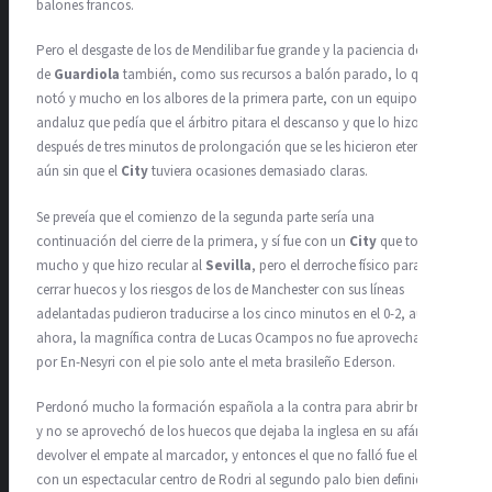
balones francos.
Pero el desgaste de los de Mendilibar fue grande y la paciencia de los
de
Guardiola
también, como sus recursos a balón parado, lo que se
notó y mucho en los albores de la primera parte, con un equipo el
andaluz que pedía que el árbitro pitara el descanso y que lo hizo
después de tres minutos de prolongación que se les hicieron eternos
aún sin que el
City
tuviera ocasiones demasiado claras.
Se preveía que el comienzo de la segunda parte sería una
continuación del cierre de la primera, y sí fue con un
City
que tocó
mucho y que hizo recular al
Sevilla
, pero el derroche físico para
cerrar huecos y los riesgos de los de Manchester con sus líneas
adelantadas pudieron traducirse a los cinco minutos en el 0-2, aunque
ahora, la magnífica contra de Lucas Ocampos no fue aprovechada
por En-Nesyri con el pie solo ante el meta brasileño Ederson.
Perdonó mucho la formación española a la contra para abrir brecha
y no se aprovechó de los huecos que dejaba la inglesa en su afán de
devolver el empate al marcador, y entonces el que no falló fue el
City
,
con un espectacular centro de Rodri al segundo palo bien definido por