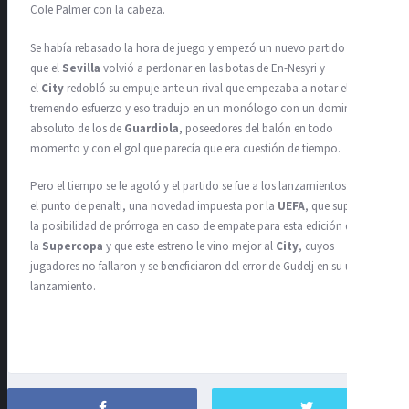
Cole Palmer con la cabeza.
Se había rebasado la hora de juego y empezó un nuevo partido en el
que el
Sevilla
volvió a perdonar en las botas de En-Nesyri y
el
City
redobló su empuje ante un rival que empezaba a notar el
tremendo esfuerzo y eso tradujo en un monólogo con un dominio
absoluto de los de
Guardiola
, poseedores del balón en todo
momento y con el gol que parecía que era cuestión de tiempo.
Pero el tiempo se le agotó y el partido se fue a los lanzamientos desde
el punto de penalti, una novedad impuesta por la
UEFA
, que suprimió
la posibilidad de prórroga en caso de empate para esta edición de
la
Supercopa
y que este estreno le vino mejor al
City
, cuyos
jugadores no fallaron y se beneficiaron del error de Gudelj en su último
lanzamiento.