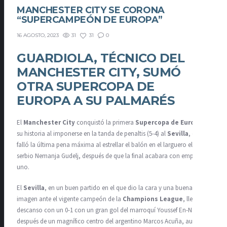
MANCHESTER CITY SE CORONA
“SUPERCAMPEÓN DE EUROPA”
31
31
0
16 AGOSTO, 2023
GUARDIOLA, TÉCNICO DEL
MANCHESTER CITY, SUMÓ
OTRA SUPERCOPA DE
EUROPA A SU PALMARÉS
El
Manchester City
conquistó la primera
Supercopa de Europa
de
su historia al imponerse en la tanda de penaltis (5-4) al
Sevilla
, que
falló la última pena máxima al estrellar el balón en el larguero el
serbio Nemanja Gudelj, después de que la final acabara con empate a
uno.
El
Sevilla
, en un buen partido en el que dio la cara y una buena
imagen ante el vigente campeón de la
Champions League
, llegó al
descanso con un 0-1 con un gran gol del marroquí Youssef En-Nesyri,
después de un magnífico centro del argentino Marcos Acuña, aunque