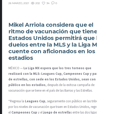
202
34
0
26 MARZO, 2021
Mikel Arriola considera que el
ritmo de vacunación que tiene
Estados Unidos permitirá que los
duelos entre la MLS y la Liga MX
cuente con aficionados en los
estadios
MÉXICO —
La Liga MX espera que los tres torneos que
realizará con la MLS: Leagues Cup, Campeones Cup y partido
de estrellas, con sede en los Estados Unidos, sean con
público en los estadios
, después de la exitosa campaña de
vacunación que se tiene en el país de las Barras y las Estrellas.
“Regresa la
Leagues Cup
, seguramente con público en las tribunas,
por los niveles de vacunación que traen en Estados Unidos, regresa
el
Campeones Cup
y el
juego de estrella
s entre las dos ligas. Ese