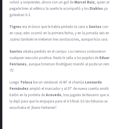
volvió a sorprender, ahora con un gol de
Marcel Ruiz
, quien sin
pegarle bien al esférico la suerte le acompañó y los
Diablos
ya
goleaban 0-3.
Tigres
era el único que le había pintado la cara a
Santos
con un 0-3
en casa; esto ocurrió en la primera fecha, y en la jornada seis en
Juárez también le metieron tres anotaciones, aunque hizo una.
Santos
estaba perdido en el campo. Los nervios contuvieron
cualquier reacción positiva. Nada le salía a los pupilos de
Eduardo
Fentanes
, aunque Emerson Rodríguez mandó al poste un remate al
75’.
Luego
Toluca
fue un vendaval. Al 80’ el charrúa
Leonardo
Fernández
amplió el marcador y al 87’ de nueva cuenta anidó el
balón en la portería de
Acevedo
, tras jugada de Navarro que solo se
la dejó para que la empujara para el 0-5 final. En las tribunas se
escuchaba el ‘¡fuera Fentanes!’.