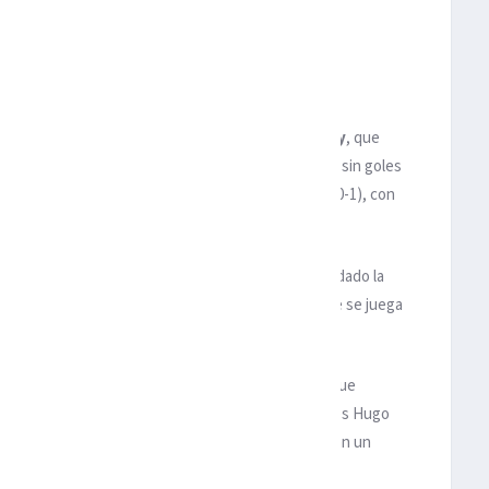
acado de la jornada en las
opeas.
 tiene nuevo líder en solitario: el
Manchester City
, que
unto a un
Liverpool
que no pudo pasar del empate sin goles
e Pep Guardiola se impusieron en
Bournemouth
(0-1), con
en la que es su quinta victoria consecutiva liguera.
empates en las últimas cinco jornadas. Han dilapidado la
cación en un momento cumbre de la temporada donde se juega
de Unai Emery firmaron la igualada (1-1) en un choque
su recta final. Un penalti parado por el meta francés Hugo
inuto 91, fue esencial para que los locales salvaran un