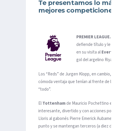
Te presentamos lo más dest
mejores competiciones eur
PREMIER LEAGUE.
La Premier
defiende título y le saca un p
en su visita al
Everton
. Los d
gol del argelino Riyad Mahrez, 
Los “Reds” de Jurgen Klopp, en cambio, suman tres 
cómoda ventaja que tenían al frente de la clasifi
“todo”.
El
Tottenham
de Mauricio Pochettino el
Arsenal
interesante, divertido y con acciones polémicas en 
Lloris al gabonés Pierre Emerick Aubameyang en el m
punto y se mantengan terceros (a diez del City).