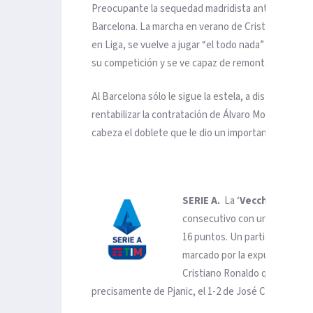
Preocupante la sequedad madridista ante la meta ri
Barcelona. La marcha en verano de Cristiano Ronal
en Liga, se vuelve a jugar “el todo nada” a la Liga
su competición y se ve capaz de remontar el 1-2 d
Al Barcelona sólo le sigue la estela, a distancia aún
rentabilizar la contratación de Álvaro Morata. El ex
cabeza el doblete que le dio un importante triunfo 
SERIE A.
La ‘
Vecchia Signor
consecutivo con un triunfo e
16 puntos. Un partido con dos 
marcado por la expulsión del m
Cristiano Ronaldo que lanzó Pj
precisamente de Pjanic, el 1-2 de José Callejón, y el 