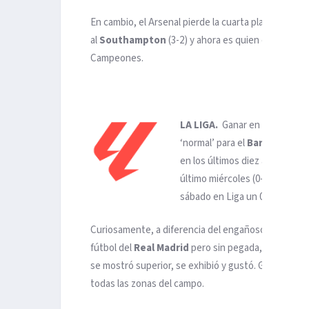
En cambio, el Arsenal pierde la cuarta plaza a costa
al
Southampton
(3-2) y ahora es quien ocupa la ú
Campeones.
LA LIGA.
Ganar en el Santiag
‘normal’ para el
Barcelona
, q
en los últimos diez años; dos e
último miércoles (0-3), que le d
sábado en Liga un 0-1 que le de
Curiosamente, a diferencia del engañoso amplio mar
fútbol del
Real Madrid
pero sin pegada, y con plen
se mostró superior, se exhibió y gustó. Ganó merce
todas las zonas del campo.