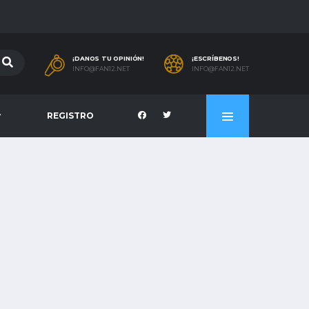
¡DANOS TU OPINIÓN!
¡ESCRÍBENOS!
INFO@FAN12.NET
INFO@FAN12.NET
REGISTRO