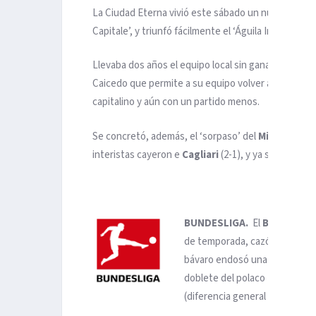
La Ciudad Eterna vivió este sábado un nuevo capítulo
Capitale’, y triunfó fácilmente el ‘Águila Imperial’
La
Llevaba dos años el equipo local sin ganar el derbi, 
Caicedo que permite a su equipo volver a soñar con 
capitalino y aún con un partido menos.
Se concretó, además, el ‘sorpaso’ del
Milan
sobre 
interistas cayeron e
Cagliari
(2-1), y ya son tercer
BUNDESLIGA.
El
Bayern Mú
de temporada, cazó ya al
Boru
bávaro endosó una ‘manita’ a d
doblete del polaco Robert Lew
(diferencia general de goles) e