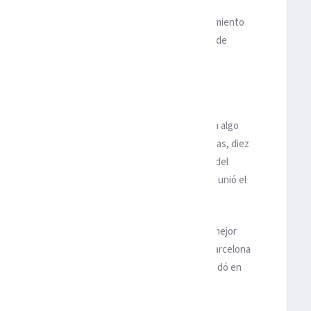
 del
Manchester United
, que se impuso con sufrimiento
ltima de las plazas que dan acceso a la próxima Liga de
o Bernabéu últimamente ya se está convirtiendo en algo
ue suma 25 en sus visitas al feudo madridista. De ellas, diez
n tan sólo los últimos tres días. Y es que al triunfo del
io el paso a la final de la Copa del Rey, el Barcelona unió el
ja “a punto de caramelo” para la revalida el título.
cador favorable del miércoles, en un partido con mejor
o barcelonista ante la meta local, este sábado el Barcelona
d a un único tanto de croata Ivan Rakitic, pero mandó en