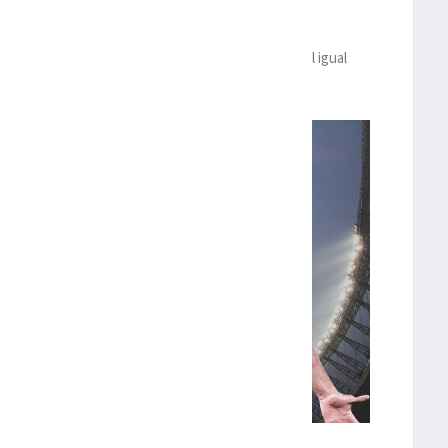
mismo número de partidos, la Premier, mientras
eal Madrid al que liquida en la lucha por el título, al igual
les y sentenciar el ‘scudetto’.