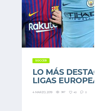
SOCCER
LO MÁS DESTACAD
LIGAS EUROPEAS
4 MARZO, 2019
387
40
0