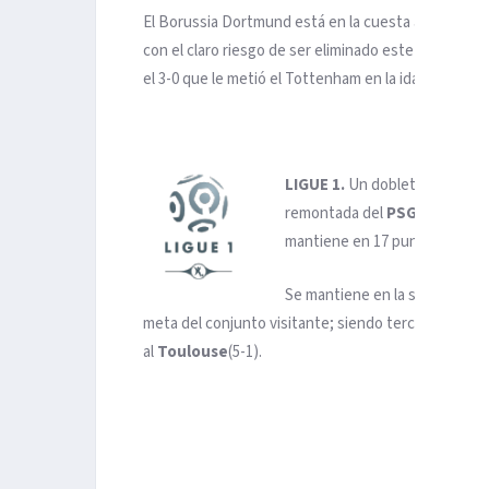
El Borussia Dortmund está en la cuesta abajo, con s
con el claro riesgo de ser eliminado este martes e
el 3-0 que le metió el Tottenham en la ida.
LIGUE 1.
Un doblete de Kylian 
remontada del
PSG
-aún sin l
mantiene en 17 puntos la ventaj
Se mantiene en la segunda pla
meta del conjunto visitante; siendo tercero el
Lyo
al
Toulouse
(5-1).