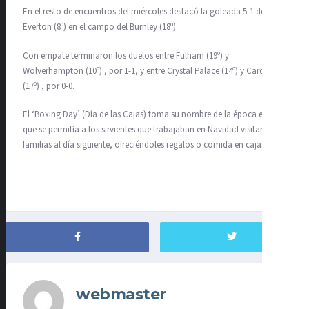
En el resto de encuentros del miércoles destacó la goleada 5-1 del
Everton (8º) en el campo del Burnley (18º).
Con empate terminaron los duelos entre Fulham (19º) y
Wolverhampton (10º) , por 1-1, y entre Crystal Palace (14º) y Cardiff
(17º) , por 0-0.
El ‘Boxing Day’ (Día de las Cajas) toma su nombre de la época en la
que se permitía a los sirvientes que trabajaban en Navidad visitar a sus
familias al día siguiente, ofreciéndoles regalos o comida en cajas.
webmaster