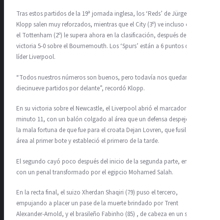
Tras estos partidos de la 19ª jornada inglesa, los ‘Reds’ de Jürgen
Klopp salen muy reforzados, mientras que el City (3º) ve incluso cómo
el Tottenham (2º) le supera ahora en la clasificación, después de su
victoria 5-0 sobre el Bournemouth. Los ‘Spurs’ están a 6 puntos del
líder Liverpool.
“Todos nuestros números son buenos, pero todavía nos quedan
diecinueve partidos por delante”, recordó Klopp.
En su victoria sobre el Newcastle, el Liverpool abrió el marcador en el
minuto 11, con un balón colgado al área que un defensa despejó, con
la mala fortuna de que fue para el croata Dejan Lovren, que fusiló en el
área al primer bote y estableció el primero de la tarde.
El segundo cayó poco después del inicio de la segunda parte, en el 48,
con un penal transformado por el egipcio Mohamed Salah.
En la recta final, el suizo Xherdan Shaqiri (79) puso el tercero,
empujando a placer un pase de la muerte brindado por Trent
Alexander-Arnold, y el brasileño Fabinho (85) , de cabeza en un saque