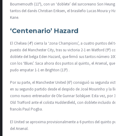
Bournemouth (11º), con un ‘doblete’ del surcoreano Son Heung-min y
tantos del danés Christian Eriksen, el brasileño Lucas Moura y Harry
Kane.
‘Centenario’ Hazard
El Chelsea (4º) cierra la ‘zona Champions’, a cuatro puntos del tercer
puesto del Manchester City, tras su victoria 2-1 en Watford (9º) con un
doblete del belga Eden Hazard, que firmó sus tantos número 100 y 101
con los ‘Blues’. Saca ahora dos puntos al quinto, el Arsenal, que sólo
pudo empatar 1-1 en Brighton (13º) .
Por su parte, el Manchester United (6º) consiguió su segunda victoria
en su segundo partido desde el despido de José Mourinho y la llegada
como nuevo entrenador de Ole Gunnar Solskjaer. Esta vez, por 3-0 en
Old Trafford ante el colista Huddersfield, con doblete incluido del
francés Paul Pogba.
El United se aproxima provisionalmente a 6 puntos del quinto puesto
del Arsenal.