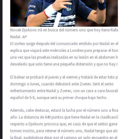
Novak Djokovic irá en busca del número uno que hoy tiene Rafael
Nadal.
AP
El sorteo surge después del comunicado emitido por Nadal en el que
explica que viajará este miércoles a Londres para preparar el torneo,
una vez que las pruebas realizadas en su lesión en el abdomen han
desvelado que solo tiene una pequeña distensión y que no hay rotura.
El balear se probará el jueves y el viernes y tratará de estar listo para el
domingo o lunes, cuando debutará ante Zverev. Será el sexto
enfrentamiento entre Nadal y Zverev, con un cara a cara favorable al
español de 5-0, aunque será su primer choque bajo techo.
Además, cabe destacar, estará la lucha por el número uno a final de
año. La distancia de 640 puntos que tiene Nadal en la clasificación
respecto a Djokovic provoca que, en caso de que el serbio gane el
torneo invicto, para retener el número uno, Nadal tenga que alcanzar
la final, pudiéndose dejar por el camino un solo encuentro en el