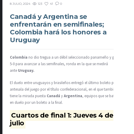
123
41
0
8 JULIO, 2024
Canadá y Argentina se
enfrentarán en semifinales;
Colombia hará los honores a
Uruguay
Colombia
no dio tregua a un débil seleccionado panameño y goleó
5-0 para avanzar a las semifinales, ronda en la que se medirá
ante
Uruguay.
El duelo entre uruguayos y brasileños entregó el último boleto para la
antesala del juego por el título confederacional, en el que también
tiene la mirada puesta
Canadá
y
Argentina
, equipos que se batirán
en duelo por un boleto a la final.
Cuartos de final 1: Jueves 4 de
julio