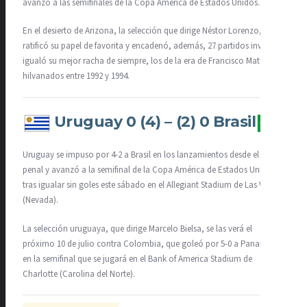
avanzó a las semifinales de la Copa América de Estados Unidos.
En el desierto de Arizona, la selección que dirige Néstor Lorenzo,
ratificó su papel de favorita y encadenó, además, 27 partidos invicta e
igualó su mejor racha de siempre, los de la era de Francisco Maturana,
hilvanados entre 1992 y 1994.
Uruguay 0 (4) – (2) 0 Brasil
Uruguay se impuso por 4-2 a Brasil en los lanzamientos desde el punto
penal y avanzó a la semifinal de la Copa América de Estados Unidos,
tras igualar sin goles este sábado en el Allegiant Stadium de Las Vegas
(Nevada).
La selección uruguaya, que dirige Marcelo Bielsa, se las verá el
próximo 10 de julio contra Colombia, que goleó por 5-0 a Panamá,
en la semifinal que se jugará en el Bank of America Stadium de
Charlotte (Carolina del Norte).