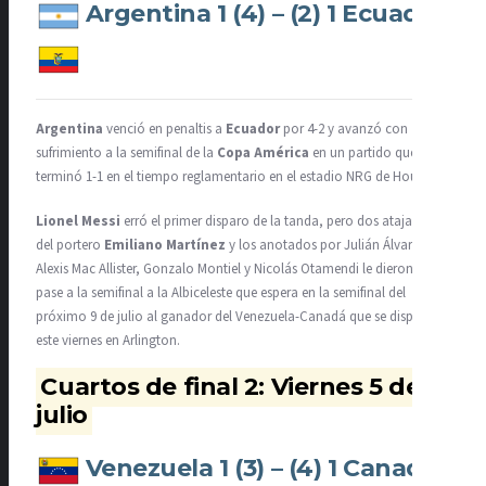
Argentina 1 (4) – (2) 1 Ecuador
Argentina
venció en penaltis a
Ecuador
por 4-2 y avanzó con
sufrimiento a la semifinal de la
Copa América
en un partido que
terminó 1-1 en el tiempo reglamentario en el estadio NRG de Houston.
Lionel Messi
erró el primer disparo de la tanda, pero dos atajadas
del portero
Emiliano Martínez
y los anotados por Julián Álvarez,
Alexis Mac Allister, Gonzalo Montiel y Nicolás Otamendi le dieron el
pase a la semifinal a la Albiceleste que espera en la semifinal del
próximo 9 de julio al ganador del Venezuela-Canadá que se disputará
este viernes en Arlington.
Cuartos de final 2: Viernes 5 de
julio
Venezuela 1 (3) – (4) 1 Canadá