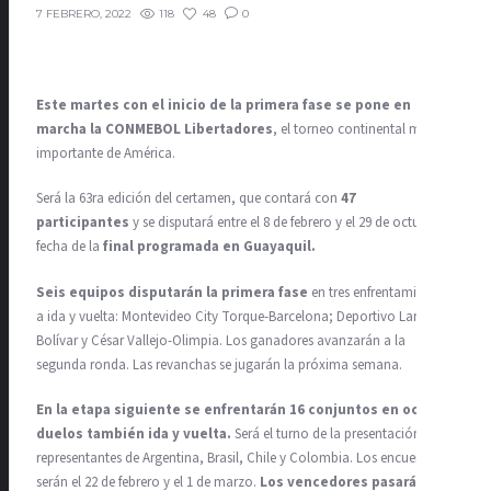
118
48
0
7 FEBRERO, 2022
Este martes con el inicio de la primera fase se pone en
marcha la CONMEBOL Libertadores
, el torneo continental más
importante de América.
Será la 63ra edición del certamen, que contará con
47
participantes
y se disputará entre el 8 de febrero y el 29 de octubre,
fecha de la
final programada en Guayaquil.
Seis equipos disputarán la primera fase
en tres enfrentamientos
a ida y vuelta: Montevideo City Torque-Barcelona; Deportivo Lara-
Bolívar y César Vallejo-Olimpia. Los ganadores avanzarán a la
segunda ronda. Las revanchas se jugarán la próxima semana.
En la etapa siguiente se enfrentarán 16 conjuntos en ocho
duelos también ida y vuelta.
Será el turno de la presentación de
representantes de Argentina, Brasil, Chile y Colombia. Los encuentros
serán el 22 de febrero y el 1 de marzo.
Los vencedores pasarán a la