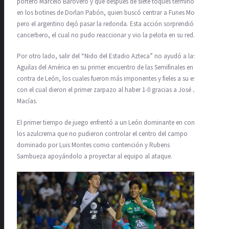
portero Marcelo Barovero y que después de siete toques terminó con
en los botines de Dorlan Pabón, quien buscó centrar a Funes Mori,
pero el argentino dejó pasar la redonda. Esta acción sorprendió al
cancerbero, el cual no pudo reaccionar y vio la pelota en su red.
Por otro lado, salir del “Nido del Estadio Azteca” no ayudó a las
Aguilas del América en su primer encuentro de las Semifinales en
contra de León, los cuales fueron más imponentes y fieles a su estilo,
con el cual dieron el primer zarpazo al haber 1-0 gracias a José Juan
Macías.
El primer tiempo de juego enfrentó a un León dominante en contra de
los azulcrema que no pudieron controlar el centro del campo
dominado por Luis Montes como contención y Rubens
Sambueza apoyándolo a proyectar al equipo al ataque.