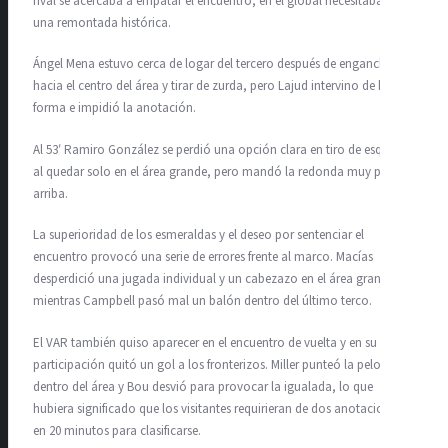
rival se acercaba a empatar el encuentro, en el global necesitaban de
una remontada histórica.
Ángel Mena estuvo cerca de logar del tercero después de enganchar
hacia el centro del área y tirar de zurda, pero Lajud intervino de buena
forma e impidió la anotación.
Al 53′ Ramiro González se perdió una opción clara en tiro de esquina
al quedar solo en el área grande, pero mandó la redonda muy por
arriba.
La superioridad de los esmeraldas y el deseo por sentenciar el
encuentro provocó una serie de errores frente al marco. Macías
desperdició una jugada individual y un cabezazo en el área grande
mientras Campbell pasó mal un balón dentro del último terco.
El VAR también quiso aparecer en el encuentro de vuelta y en su
participación quitó un gol a los fronterizos. Miller punteó la pelota
dentro del área y Bou desvió para provocar la igualada, lo que
hubiera significado que los visitantes requirieran de dos anotaciones
en 20 minutos para clasificarse.