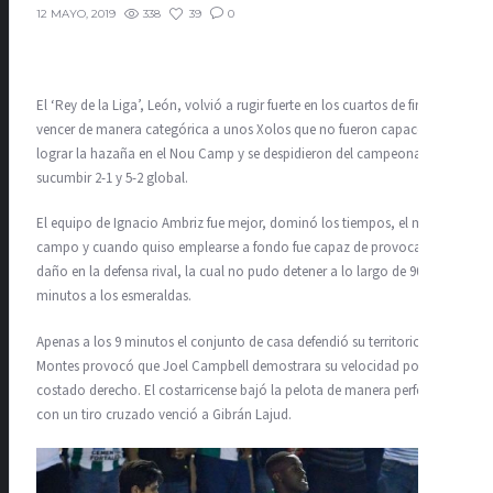
338
39
0
12 MAYO, 2019
El ‘Rey de la Liga’, León, volvió a rugir fuerte en los cuartos de final al
vencer de manera categórica a unos Xolos que no fueron capaces de
lograr la hazaña en el Nou Camp y se despidieron del campeonato al
sucumbir 2-1 y 5-2 global.
El equipo de Ignacio Ambriz fue mejor, dominó los tiempos, el medio
campo y cuando quiso emplearse a fondo fue capaz de provocar
daño en la defensa rival, la cual no pudo detener a lo largo de 90
minutos a los esmeraldas.
Apenas a los 9 minutos el conjunto de casa defendió su territorio. Luis
Montes provocó que Joel Campbell demostrara su velocidad por el
costado derecho. El costarricense bajó la pelota de manera perfecta y
con un tiro cruzado venció a Gibrán Lajud.