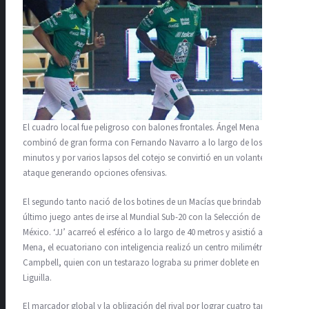
El cuadro local fue peligroso con balones frontales. Ángel Mena
combinó de gran forma con Fernando Navarro a lo largo de los 90
minutos y por varios lapsos del cotejo se convirtió en un volante al
ataque generando opciones ofensivas.
El segundo tanto nació de los botines de un Macías que brindaba su
último juego antes de irse al Mundial Sub-20 con la Selección de
México. ‘JJ’ acarreó el esférico a lo largo de 40 metros y asistió a
Mena, el ecuatoriano con inteligencia realizó un centro milimétrico al
Campbell, quien con un testarazo lograba su primer doblete en
Liguilla.
El marcador global y la obligación del rival por lograr cuatro tantos