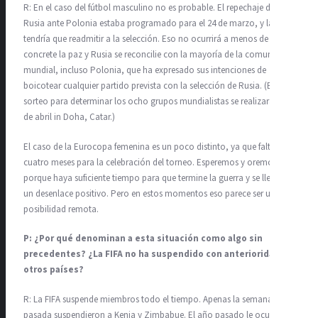
R: En el caso del fútbol masculino no es probable. El repechaje de
Rusia ante Polonia estaba programado para el 24 de marzo, y la FIFA
tendría que readmitir a la selección. Eso no ocurrirá a menos de que se
concrete la paz y Rusia se reconcilie con la mayoría de la comunidad
mundial, incluso Polonia, que ha expresado sus intenciones de
boicotear cualquier partido prevista con la selección de Rusia. (El
sorteo para determinar los ocho grupos mundialistas se realizará el 1
de abril in Doha, Catar.)
El caso de la Eurocopa femenina es un poco distinto, ya que faltan
cuatro meses para la celebración del torneo. Esperemos y oremos
porque haya suficiente tiempo para que termine la guerra y se llegue a
un desenlace positivo. Pero en estos momentos eso parece ser una
posibilidad remota.
P: ¿Por qué denominan a esta situación como algo sin
precedentes? ¿La FIFA no ha suspendido con anterioridad a
otros países?
R: La FIFA suspende miembros todo el tiempo. Apenas la semana
pasada suspendieron a Kenia y Zimbabue. El año pasado le ocurrió lo