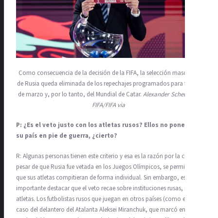
Como consecuencia de la decisión de la FIFA, la selección masculina
de Rusia queda eliminada de los repechajes programados para finales
de marzo y, por lo tanto, del Mundial de Catar.
Alexander Scheuber –
FIFA/FIFA via
P: ¿Es el veto justo con los atletas rusos? Ellos no ponen a
su país en pie de guerra, ¿cierto?
R: Algunas personas tienen este criterio y esa es la razón por la cual, a
pesar de que Rusia fue vetada en los Juegos Olímpicos, se permitía
que sus atletas compitieran de forma individual. Sin embargo, es
importante destacar que el veto recae sobre instituciones rusas, no sus
atletas. Los futbolistas rusos que juegan en otros países (como es el
caso del delantero del Atalanta Aleksei Miranchuk, que marcó en la