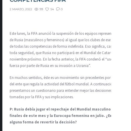
COMPETENCIAS FIFA
99
54
0
2 MARZO, 2022
Este lunes, la FIFA anunció la suspensión de los equipos representantes
de Rusia (masculinos y femeninos) al igual que los clubes de ese país,
de todas las competencias de forma indefinida. Eso significa, casi con
toda seguridad, que Rusia no participará en el Mundial de Catar de
noviembre próximo. En la fecha anterior, la FIFA condenó el “uso de la
fuerza por parte de Rusia en su invasión a Ucrania”.
En muchos sentidos, éste es un movimiento sin precedentes por parte
del ente que regula la actividad del fútbol mundial. A continuación,
presentamos un cuestionario para entender mejor las decisiones
tomadas por la FIFA y sus implicaciones.
P: Rusia debía jugar el repechaje del Mundial masculino a
finales de este mes y la Eurocopa femenina en julio. ¿Existe
alguna forma de revertir la decisión?