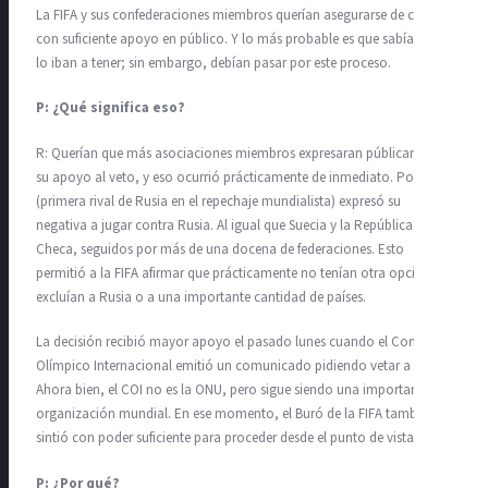
La FIFA y sus confederaciones miembros querían asegurarse de contar
con suficiente apoyo en público. Y lo más probable es que sabían que
lo iban a tener; sin embargo, debían pasar por este proceso.
P: ¿Qué significa eso?
R: Querían que más asociaciones miembros expresaran públicamente
su apoyo al veto, y eso ocurrió prácticamente de inmediato. Polonia
(primera rival de Rusia en el repechaje mundialista) expresó su
negativa a jugar contra Rusia. Al igual que Suecia y la República
Checa, seguidos por más de una docena de federaciones. Esto
permitió a la FIFA afirmar que prácticamente no tenían otra opción: o
excluían a Rusia o a una importante cantidad de países.
La decisión recibió mayor apoyo el pasado lunes cuando el Comité
Olímpico Internacional emitió un comunicado pidiendo vetar a Rusia.
Ahora bien, el COI no es la ONU, pero sigue siendo una importante
organización mundial. En ese momento, el Buró de la FIFA también se
sintió con poder suficiente para proceder desde el punto de vista legal.
P: ¿Por qué?