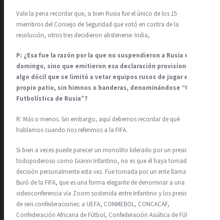
Vale la pena recordar que, si bien Rusia fue el único de los 15
miembros del Consejo de Seguridad que votó en contra de la
resolución, otros tres decidieron abstenerse: India,
P: ¿Esa fue la razón por la que no suspendieron a Rusia el
domingo, sino que emitieron esa declaración provisional
algo dócil que se limitó a vetar equipos rusos de jugar en su
propio patio, sin himnos o banderas, denominándose “Unión
Futbolística de Rusia”?
R: Más o menos. Sin embargo, aquí debemos recordar de qué
hablamos cuando nos referimos a la FIFA.
Si bien a veces puede parecer un monolito liderado por un presidente
todopoderoso como Gianni Infantino, no es que él haya tomado la
decisión personalmente esta vez. Fue tomada por un ente llamado
Buró de la FIFA, que es una forma elegante de denominar a una
videoconferencia vía Zoom sostenida entre Infantino y los presidentes
de seis confederaciones: a UEFA, CONMEBOL, CONCACAF,
Confederación Africana de Fútbol, Confederación Asiática de Fútbol y