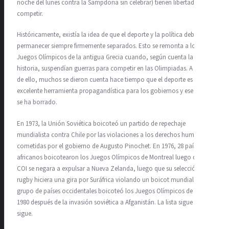
noche del lunes contra la Sampdoria sin celebrar) tienen libertad para
competir.
Históricamente, existía la idea de que el deporte y la política debían
permanecer siempre firmemente separados. Esto se remonta a los
Juegos Olímpicos de la antigua Grecia cuando, según cuenta la
historia, suspendían guerras para competir en las Olimpiadas. A pesar
de ello, muchos se dieron cuenta hace tiempo que el deporte es una
excelente herramienta propagandística para los gobiernos y ese límite
se ha borrado.
En 1973, la Unión Soviética boicoteó un partido de repechaje
mundialista contra Chile por las violaciones a los derechos humanos
cometidas por el gobierno de Augusto Pinochet. En 1976, 28 países
africanos boicotearon los Juegos Olímpicos de Montreal luego que el
COI se negara a expulsar a Nueva Zelanda, luego que su selección de
rugby hiciera una gira por Suráfrica violando un boicot mundial. Un
grupo de países occidentales boicoteó los Juegos Olímpicos de Moscú
1980 después de la invasión soviética a Afganistán. La lista sigue y
sigue.